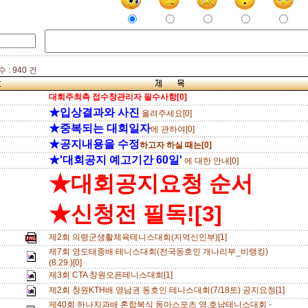
: 940 건
대회주최측 접수창관리자 필수사항[0]
★입상결과와 사진
올려주세요[0]
★중복되는 대회일자
에 관하여[0]
★공지내용을 수정
하고자 하실 때는[0]
★'대회공지 예고기간 60일'
에 대한 안내[0]
★대회공지요청 순서
★신청전 필독![3]
제2회 의령군생활체육테니스대회(지역신인부)[1]
제7회 영도태종배 테니스대회(전국동호인 개나리부_비랭킹)
(8.29.)[0]
제3회 CTA 창원오픈테니스대회[1]
제2회 창원KTH배 영남권 동호인 테니스대회(7/18토) 공지요청[1]
제40회 하나치과배 혼합복식 동아스포츠 영.호남테니스대회 -