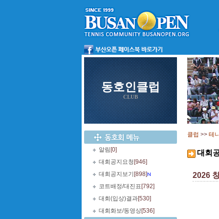
동호인클럽
CLUB
클럽
>>
테
알림
[0]
대회
대회공지요청
[946]
대회공지보기
[898]
2026
코트배정/대진표
[792]
대회(입상)결과
[530]
대회화보/동영상
[536]