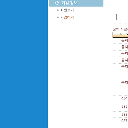
회원보기
가입하기
전체 자료수 
공지
공지
공지
공지
공지
공지
940
939
938
937