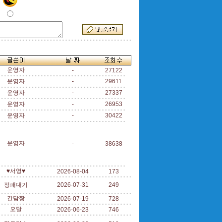
운영자
-
27122
운영자
-
29611
운영자
-
27337
운영자
-
26953
운영자
-
30422
운영자
-
38638
♥서영♥
2026-08-04
173
정패대기
2026-07-31
249
간담짱
2026-07-19
728
오달
2026-06-23
746