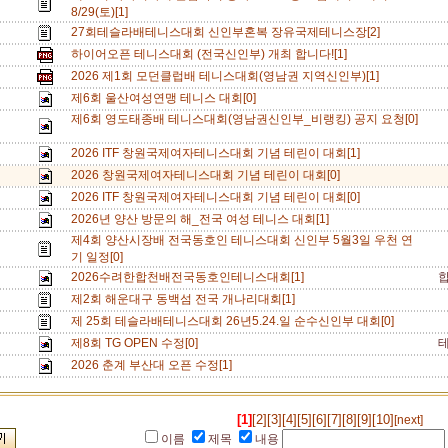
8/29(토)[1]
27회테슬라배테니스대회 신인부혼복 장유국제테니스장[2]
하이어오픈 테니스대회 (전국신인부) 개최 합니다![1]
2026 제1회 모던클럽배 테니스대회(영남권 지역신인부)[1]
제6회 울산여성연맹 테니스 대회[0]
제6회 영도태종배 테니스대회(영남권신인부_비랭킹) 공지 요청[0]
2026 ITF 창원국제여자테니스대회 기념 테린이 대회[1]
2026 창원국제여자테니스대회 기념 테린이 대회[0]
2026 ITF 창원국제여자테니스대회 기념 테린이 대회[0]
2026년 양산 방문의 해_전국 여성 테니스 대회[1]
제4회 양산시장배 전국동호인 테니스대회 신인부 5월3일 우천 연
기 일정[0]
2026수려한합천배전국동호인테니스대회[1]
제2회 해운대구 동백섬 전국 개나리대회[1]
제 25회 테슬라배테니스대회 26년5.24.일 순수신인부 대회[0]
제8회 TG OPEN 수정[0]
2026 춘계 부산대 오픈 수정[1]
[1]
[2]
[3]
[4]
[5]
[6]
[7]
[8]
[9]
[10]
[next]
이름
제목
내용