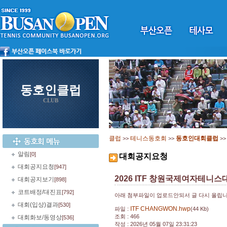
동호인클럽
CLUB
클럽
테니스동호회
동호인대회클럽
>>
>>
>
알림
[0]
대회공지요청
대회공지요청
[947]
2026 ITF 창원국제여자테니스
대회공지보기
[898]
코트배정/대진표
[792]
아래 첨부파일이 업로드안되서 글 다시 올립
대회(입상)결과
[530]
ITF CHANGWON.hwp
파일 :
(44 Kb)
조회 : 466
대회화보/동영상
[536]
작성 : 2026년 05월 07일 23:31:23