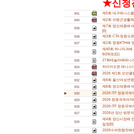
★신청전
제5회 대구테니스클
941
제2회 의령군생활체
940
제7회 영도태종배 테
939
[0]
제3회 CTA 창원오
938
제2회 창원KTH배 
937
제40회 하나치과배
936
8/29(토)[1]
27회테슬라배테니스
935
하이어오픈 테니스대회
934
2026 제1회 모던
933
제6회 울산여성연맹 
932
제6회 영도태종배 
931
2026 ITF 창원국
▶
930
2026 창원국제여자
929
2026 ITF 창원
928
2026년 양산 방문의
927
제4회 양산시장배 
926
일정[0]
2026수려한합천배
925