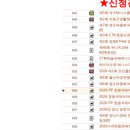
★신청전
제5회 대구테니스클
941
제2회 의령군생활체
940
제7회 영도태종배 테
939
[0]
제3회 CTA 창원오
938
제2회 창원KTH배 
937
제40회 하나치과배
936
8/29(토)[1]
27회테슬라배테니스
935
하이어오픈 테니스대회
934
2026 제1회 모던
933
제6회 울산여성연맹 
932
제6회 영도태종배 
931
2026 ITF 창원국
▶
930
2026 창원국제여자
929
2026 ITF 창원
928
2026년 양산 방문의
927
제4회 양산시장배 
926
일정[0]
2026수려한합천배
925