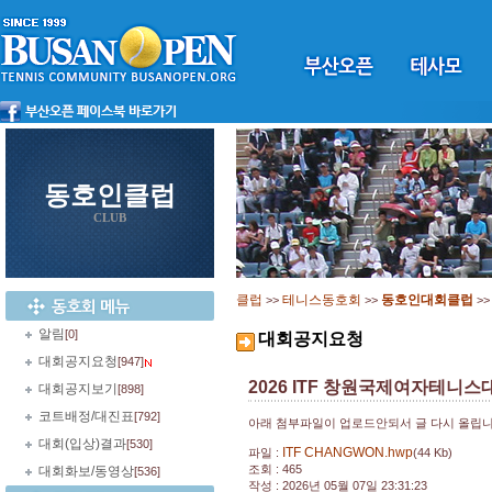
동호인클럽
CLUB
클럽
테니스동호회
동호인대회클럽
>>
>>
>
알림
[0]
대회공지요청
대회공지요청
[947]
2026 ITF 창원국제여자테니스
대회공지보기
[898]
코트배정/대진표
[792]
아래 첨부파일이 업로드안되서 글 다시 올립
대회(입상)결과
[530]
ITF CHANGWON.hwp
파일 :
(44 Kb)
조회 : 465
대회화보/동영상
[536]
작성 : 2026년 05월 07일 23:31:23