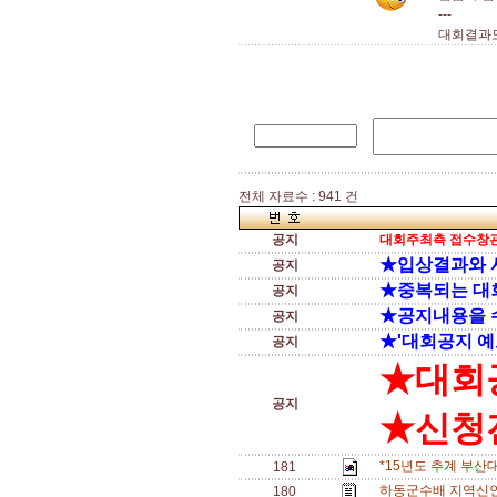
---
대회결과도
전체 자료수 : 941 건
공지
대회주최측 접수창관
★입상결과와 
공지
★중복되는 대
공지
★공지내용을 
공지
★'대회공지 예
공지
★대회
공지
★신청전
*15년도 추계 부산
181
하동군수배 지역신인
180