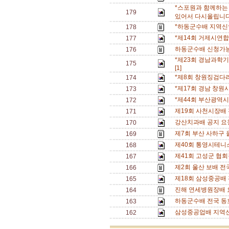
*스포원과 함께하는
179
있어서 다시올립니다.
*하동군수배 지역신
178
*제14회 거제시연
177
하동군수배 신청가능
176
*제23회 경남과학기
175
[1]
*제8회 창원징검다
174
*제17회 경남 창원
173
*제44회 부산광역
172
제19회 사천시장배
171
강산치과배 공지 요청(
170
제7회 부산 사하구 
169
제40회 통영시테니
168
제41회 고성군 협회
167
제2회 울산 보배 전
166
제18회 삼성중공배
165
진해 연세병원장배 요
164
하동군수배 전국 동호
163
삼성중공업배 지역신
162