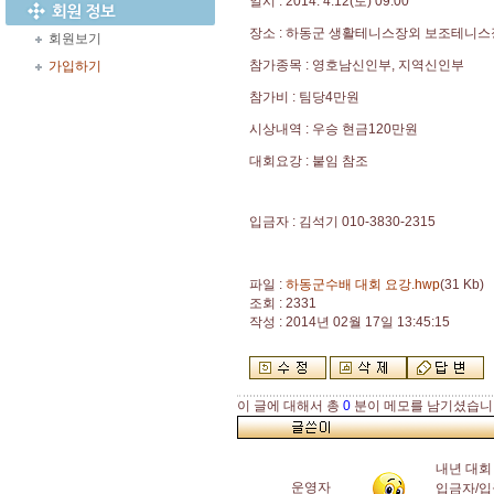
일시 : 2014. 4.12(토) 09:00
장소 : 하동군 생활테니스장외 보조테니스
회원보기
참가종목 : 영호남신인부, 지역신인부
가입하기
참가비 : 팀당4만원
시상내역 : 우승 현금120만원
대회요강 : 붙임 참조
입금자 : 김석기 010-3830-2315
파일 :
하동군수배 대회 요강.hwp
(31 Kb)
조회 : 2331
작성 : 2014년 02월 17일 13:45:15
이 글에 대해서 총
0
분이 메모를 남기셨습니
내년 대회
운영자
입금자/입