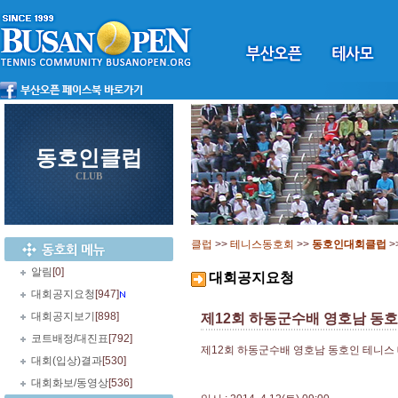
동호인클럽
CLUB
클럽
>>
테니스동호회
>>
동호인대회클럽
>
알림
[0]
대회공지요청
대회공지요청
[947]
대회공지보기
[898]
제12회 하동군수배 영호남 동호
코트배정/대진표
[792]
제12회 하동군수배 영호남 동호인 테니스
대회(입상)결과
[530]
대회화보/동영상
[536]