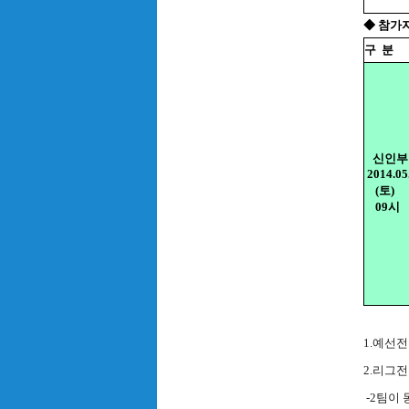
◆ 참가
구
분
신인부
2014.05
(토)
09시
1.예선전
2.리그전
-2팀이