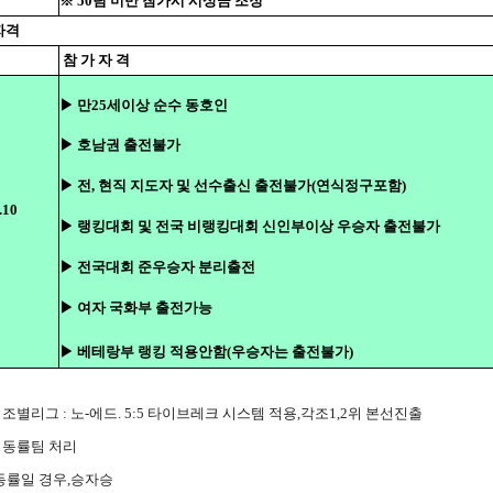
※ 50팀 미만 참가시 시상금 조정
자격
참 가 자 격
▶ 만25세이상 순수 동호인
▶ 호남권 출전불가
▶ 전, 현직 지도자 및 선수출신 출전불가(연식정구포함)
.10
▶ 랭킹대회 및 전국 비랭킹대회 신인부이상 우승자 출전불가
▶ 전국대회 준우승자 분리출전
▶ 여자 국화부 출전가능
▶ 베테랑부 랭킹 적용안함(우승자는 출전불가)
 조별리그 : 노-에드. 5:5 타이브레크 시스템 적용,각조1,2위 본선진출
 동률팀 처리
 동률일 경우,승자승