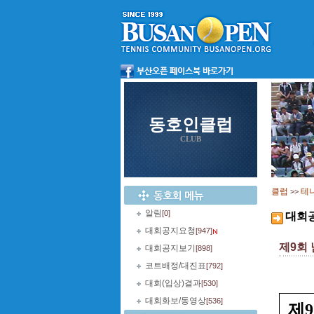
동호인클럽
CLUB
클럽
테
>>
알림
[0]
대회
대회공지요청
[947]
제9회
대회공지보기
[898]
코트배정/대진표
[792]
대회(입상)결과
[530]
대회화보/동영상
[536]
제9