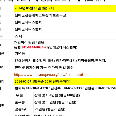
시
2014년 05월 10일 (토)
9시
소
남해군전문대학코트장외 보조구장
찬
남해군테니스협회
최
남해군테니스협회
 구
스 타
개인복식 팀당 4만원
 비
농협
301-0144-0624-91
(남해군테니스협회)
상품
기념품
SMS신청시 필수입력 내용 : 참가자명(2인),지역클럽명,연락처.
신청
인터넷 참가신청 가능
참가비 당일 접수
http://www.busanopen.org/new/main.html
마감
2014-05-07
(입금순 60팀 선착순마감)
처
빈재옥:010-3841-1378 / 김정수:010-6593-333 / 임철원:010-9559-156
우 승
상패 및 100만원 (현금100만원)
준우승
상패 및 50만원 (현금50만원)
내역
공동3위
20만원 (현금20만원)