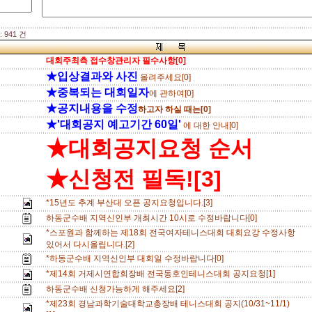
 941 건
대회주최측 접수창관리자 필수사항[0]
★입상결과와 사진
올려주세요[0]
★중복되는 대회일자
에 관하여[0]
★공지내용을 수정
하고자 하실 때는[0]
★'대회공지 예고기간 60일'
에 대한 안내[0]
★대회공지요청 순서
★신청전 필독![3]
*15년도 추계 부산대 오픈 공지요청입니다.[3]
하동군수배 지역신인부 개최시간 10시로 수정바랍니다[0]
*스포원과 함께하는 제18회 전국여자테니스대회 대회요강 수정사항
있어서 다시올립니다.[2]
*하동군수배 지역신인부 대회일 수정바랍니다[0]
*제14회 거제시연합회장배 전국동호인테니스대회 공지요청[1]
하동군수배 신청가능하게 해주세요[2]
*제23회 경남과학기술대학교총장배 테니스대회 공지(10/31~11/1)