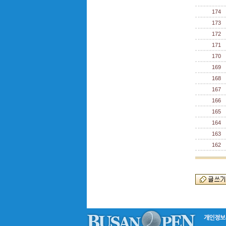
174
173
172
171
170
169
168
167
166
165
164
163
162