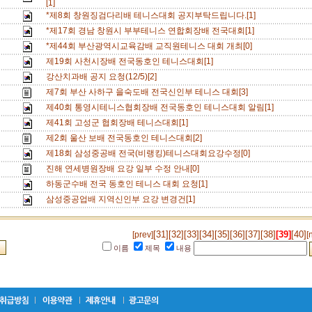
[1]
*제8회 창원징검다리배 테니스대회 공지부탁드립니다.[1]
*제17회 경남 창원시 부부테니스 연합회장배 전국대회[1]
*제44회 부산광역시교육감배 교직원테니스 대회 개최[0]
제19회 사천시장배 전국동호인 테니스대회[1]
강산치과배 공지 요청(12/5)[2]
제7회 부산 사하구 을숙도배 전국신인부 테니스 대회[3]
제40회 통영시테니스협회장배 전국동호인 테니스대회 알림[1]
제41회 고성군 협회장배 테니스대회[1]
제2회 울산 보배 전국동호인 테니스대회[2]
제18회 삼성중공배 전국(비랭킹)테니스대회요강수정[0]
진해 연세병원장배 요강 일부 수정 안내[0]
하동군수배 전국 동호인 테니스 대회 요청[1]
삼성중공업배 지역신인부 요강 변경건[1]
[31]
[32]
[33]
[34]
[35]
[36]
[37]
[38]
[39]
[40]
[prev]
[
이름
제목
내용