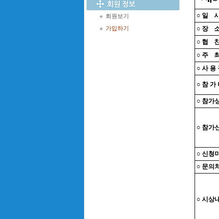
○ 일
회원보기
가입하기
○ 장
○ 협
○ 주
○ 사 용
○ 참 가
○ 참가
○ 참가
○ 신청
○ 문의
○ 시상