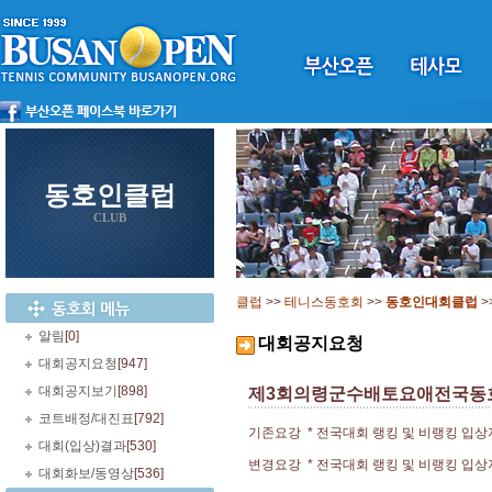
동호인클럽
CLUB
클럽
>>
테니스동호회
>>
동호인대회클럽
>
알림
[0]
대회공지요청
대회공지요청
[947]
대회공지보기
[898]
제3회의령군수배토요애전국동
코트배정/대진표
[792]
기존요강 * 전국대회 랭킹 및 비랭킹 입
대회(입상)결과
[530]
변경요강 * 전국대회 랭킹 및 비랭킹 입상
대회화보/동영상
[536]