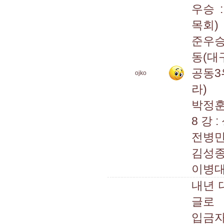
우승 
목회)
준우승
동(대
공동3
ojko
라)
박정훈
8 강
전병만
김성종
이병대
내년 
글로
입금자