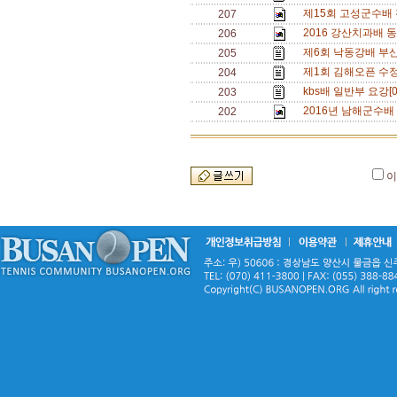
제15회 고성군수배
207
2016 강산치과배 
206
제6회 낙동강배 부산
205
제1회 김해오픈 수정
204
kbs배 일반부 요강[
203
2016년 남해군수배
202