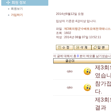
회원보기
2014년8월12일 요청
가입하기
입상자 기준은 4강이상 입니다.
파일 :
제3회의령군수배토요애전국테니스.x
조회 : 1602
작성 : 2014년 08월 07일 13:52:11
이 글에 대해서 총
0
분이 메모를 남기셨습니
제3회
ojko
였습니
참가접
ojko
다.
제3
결과