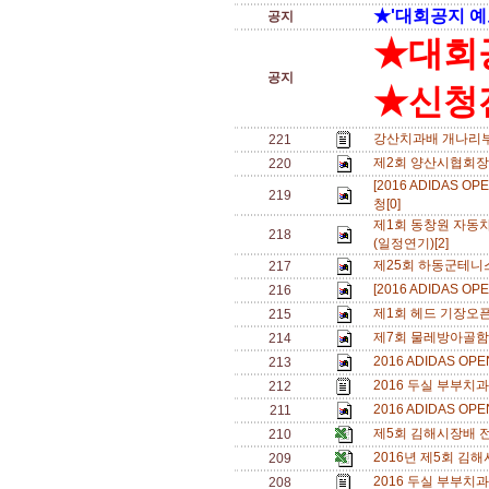
★'대회공지 예
공지
★대회
공지
★신청전
강산치과배 개나리부 일
221
제2회 양산시협회장
220
[2016 ADIDAS
219
청[0]
제1회 동창원 자동
218
(일정연기)[2]
제25회 하동군테니
217
[2016 ADIDAS O
216
제1회 헤드 기장오픈 
215
제7회 물레방아골
214
2016 ADIDAS OP
213
2016 두실 부부치과
212
2016 ADIDAS OP
211
제5회 김해시장배 
210
2016년 제5회 김
209
2016 두실 부부치과
208