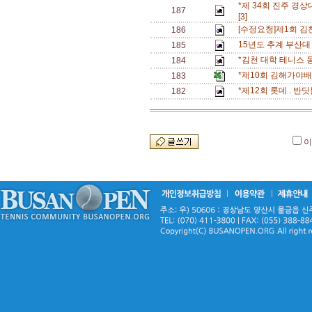
*제 34회 진주 경상
187
[3]
[수정요청]제1회 
186
15년도 추계 부산대
185
*김천 대학 테니스 
184
*제10회 김해가야
183
*제12회 롯데 . 
182