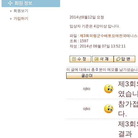
회원보기
2014년8월12일 요청
가입하기
입상자 기준은 4강이상 입니다.
파일 :
제3회의령군수배토요애전국테니스.x
조회 : 1597
작성 : 2014년 08월 07일 13:52:11
이 글에 대해서 총
0
분이 메모를 남기셨습니
제3회
ojko
였습니
참가접
ojko
다.
제3
결과