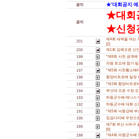
★'대회공지 예
공지
★대회
공지
★신청전
제4회 새벽을 여는 
201
[2]
제1회 김해오픈 신
200
*제8회 사천 금계배
199
의령 토요애 참가 팀수
198
*제5회 사천황소배
197
함양비트로배 일정 변경
196
*제3회 함양비트로배
195
부산대 오픈 수정 
194
하동군수배 테니스 
193
하동군수배 대회 신청
192
*제5회 낙동강배 부
191
징검다리배 우천으로
190
제7회 부산 사하구
189
[0]
*제4회 의령군수배 
188