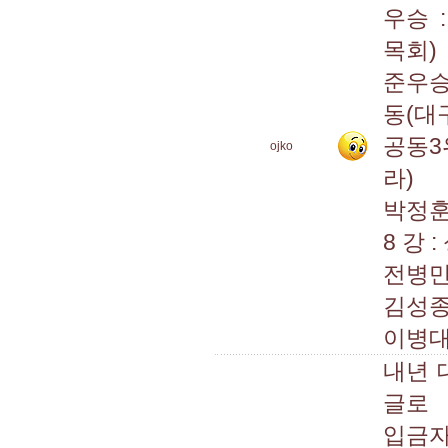
우승 
목회)
준우승
동(대
공동3
ojko
라)
박정훈
8 강
전병만
김성종
이병대
내년 
글로
입금자