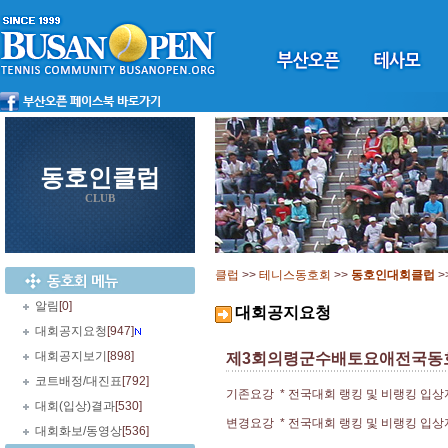
동호인클럽
CLUB
클럽
>>
테니스동호회
>>
동호인대회클럽
>
알림
[0]
대회공지요청
대회공지요청
[947]
대회공지보기
[898]
제3회의령군수배토요애전국동
코트배정/대진표
[792]
기존요강 * 전국대회 랭킹 및 비랭킹 입
대회(입상)결과
[530]
변경요강 * 전국대회 랭킹 및 비랭킹 입상
대회화보/동영상
[536]