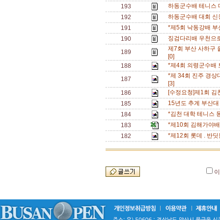
하동군수배 테니스 
193
하동군수배 대회 신청
192
*제5회 낙동강배 부
191
징검다리배 우천으로
190
제7회 부산 사하구
189
[0]
*제4회 의령군수배 
188
*제 34회 진주 경상
187
[3]
[수정요청]제1회 
186
15년도 추계 부산대
185
*김천 대학 테니스 
184
*제10회 김해가야
183
*제12회 롯데 . 
182