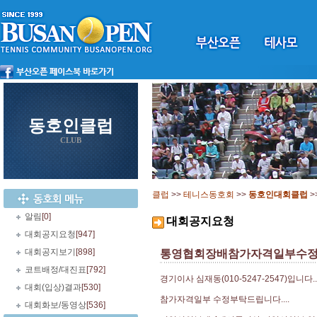
동호인클럽
CLUB
클럽
>>
테니스동호회
>>
동호인대회클럽
>
알림
[0]
대회공지요청
대회공지요청
[947]
대회공지보기
[898]
통영협회장배참가자격일부수
코트배정/대진표
[792]
경기이사 심재동(010-5247-2547)입니다..
대회(입상)결과
[530]
참가자격일부 수정부탁드립니다....
대회화보/동영상
[536]