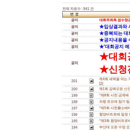
전체 자료수 : 941 건
공지
대회주최측 접수창관
★입상결과와 
공지
★중복되는 대
공지
★공지내용을 
공지
★'대회공지 예
공지
★대회
공지
★신청전
제4회 새벽을 여는 
201
[2]
제1회 김해오픈 신
200
*제8회 사천 금계배
199
의령 토요애 참가 팀수
198
*제5회 사천황소배
197
함양비트로배 일정 변경
196
*제3회 함양비트로배
195
부산대 오픈 수정 
194