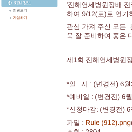
'진해연세병원장배 전
회원보기
하여 9/12(토)로 
가입하기
관심 가져 주신 모든 
욱 잘 준비하여 좋은
제1회 진해연세병원장
*일 시 : (변경전) 6월
*예비일 : (변경전) 6월
*신청마감: (변경전) 6
파일 :
Rule (912).png
조회 : 2804