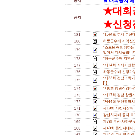
★'대회공지 예
공지
★대회
공지
★신청전
*15년도 추계 부산
181
하동군수배 지역신인
180
*스포원과 함께하는
179
있어서 다시올립니다.
*하동군수배 지역신
178
*제14회 거제시연
177
하동군수배 신청가능
176
*제23회 경남과학기
175
[1]
*제8회 창원징검다
174
*제17회 경남 창원
173
*제44회 부산광역
172
제19회 사천시장배
171
강산치과배 공지 요청(
170
제7회 부산 사하구 
169
제40회 통영시테니
168
제41회 고성군 협회