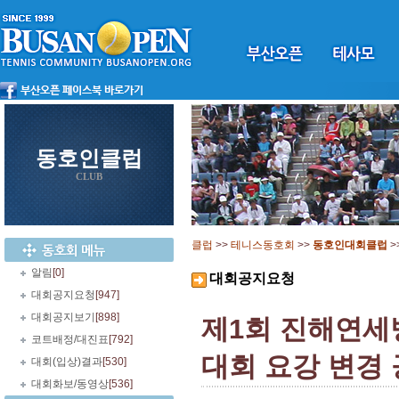
동호인클럽
CLUB
클럽
>>
테니스동호회
>>
동호인대회클럽
>
알림
[0]
대회공지요청
대회공지요청
[947]
대회공지보기
[898]
제1회 진해연세
코트배정/대진표
[792]
대회 요강 변경
대회(입상)결과
[530]
대회화보/동영상
[536]