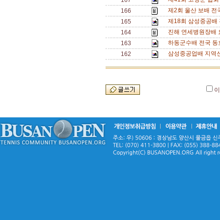
167
제2회 울산 보배 전
166
제18회 삼성중공배
165
진해 연세병원장배 요
164
하동군수배 전국 동호
163
삼성중공업배 지역신
162