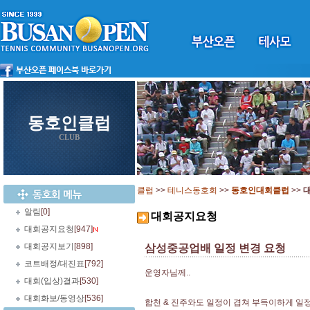
동호인클럽
CLUB
클럽
>>
테니스동호회
>>
동호인대회클럽
>>
알림
[0]
대회공지요청
대회공지요청
[947]
대회공지보기
[898]
삼성중공업배 일정 변경 요청
코트배정/대진표
[792]
운영자님께..
대회(입상)결과
[530]
대회화보/동영상
[536]
합천 & 진주와도 일정이 겹쳐 부득이하게 일