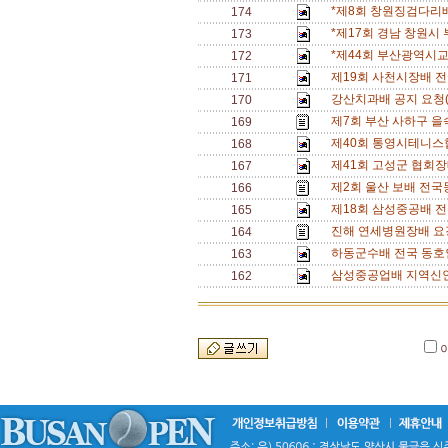
*제8회 창원징검다리
174
*제17회 경남 창원시
173
*제44회 부산광역시교
172
제19회 사천시장배 
171
강산치과배 공지 요청(12
170
제7회 부산 사하구 을
169
제40회 통영시테니스
168
제41회 고성군 협회장
167
제2회 울산 보배 전국
166
제18회 삼성중공배 
165
진해 연세병원장배 요강
164
하동군수배 전국 동호인
163
삼성중공업배 지역신인
162