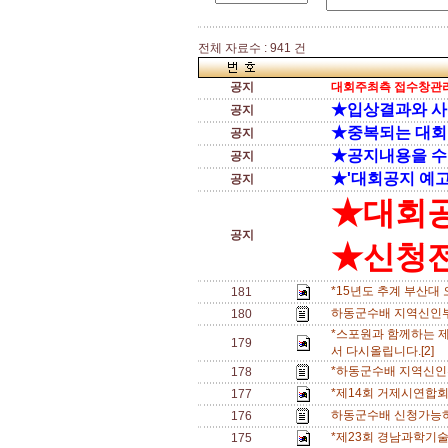
전체 자료수 : 941 건
공지
대회주최측 접수창관리
★입상결과와 
공지
★중복되는 대
공지
★공지내용을 
공지
★'대회공지 예고
공지
★대회
공지
★신청전 
*15년도 추계 부산대
181
하동군수배 지역신인부
180
*스포원과 함께하는 
179
서 다시올립니다.[2]
*하동군수배 지역신인
178
*제14회 거제시연합
177
하동군수배 신청가능하
176
*제23회 경남과학기술대
175