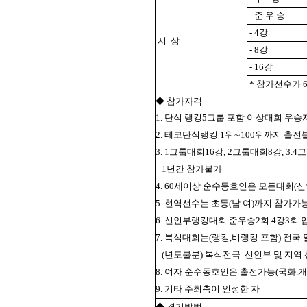
- 준 우 승
- 4강
시 상
- 8강
- 16강
* 참가선수가 
◆ 참가자격
1. 단식 랭킹5그룹 포함 이상대회 우
2. 테코단식랭킹 1위∼100위까지 출전
3. 1그룹대회16강, 2그룹대회8강, 
1년간 참가불가
4. 60세이상 순수동호인은 모든대회
5. 현역선수는 초등(남.여)까지 참가가
6. 신인부랭킹대회 준우승2회 4강3회
7. 복식대회는(랭킹,비랭킹 포함) 전국
(년도불분) 복식전국
신인부 및 지역
8. 여자 순수동호인은 출전가능(국화.개
9. 기타 주최측이 인정한 자
◆ 경기방법