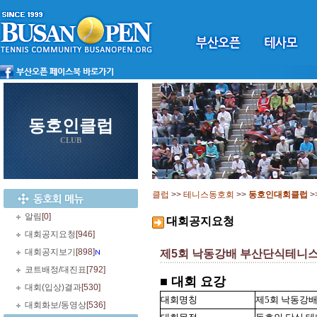
동호인클럽
CLUB
클럽
>>
테니스동호회
>>
동호인대회클럽
>
알림
[0]
대회공지요청
대회공지요청
[946]
대회공지보기
[898]
제5회 낙동강배 부산단식테니
코트배정/대진표
[792]
■ 대회 요강
대회(입상)결과
[530]
대회명칭
제5회 낙동강배
대회화보/동영상
[536]