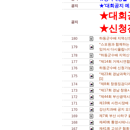
★'대회공지 예
공지
★대회
공지
★신청전
하동군수배 지역신인
180
*스포원과 함께하는
179
있어서 다시올립니다.
*하동군수배 지역신
178
*제14회 거제시연
177
하동군수배 신청가능
176
*제23회 경남과학기
175
[1]
*제8회 창원징검다
174
*제17회 경남 창원
173
*제44회 부산광역
172
제19회 사천시장배
171
강산치과배 공지 요청(
170
제7회 부산 사하구 
169
제40회 통영시테니
168
제41회 고성군 협회
167