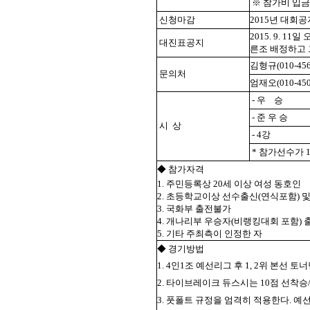
※ 참가비 입금
신청마감
2015년 대회
2015. 9. 11일
대진표공지
른조 배정하고
김형규(010-456
문의처
엄재오(010-450
- 우 승
- 준 우 승
시 상
- 4강
* 참가선수가 
◆ 참가자격
1. 주민등록상 20세 이상 여성 동호인
2. 초등학교이상 선수출신(연식포함) 
3. 국화부 출전불가
4. 개나리부 우승자(비랭킹대회 포함) 
5. 기타 주최측이 인정한 자
◆ 경기방법
1. 4인1조 예선리그 후 1, 2위 본선 토
2. 타이브레이크 듀스시는 10점 선착
3. 풋폴트 규정을 엄격히 적용한다. 