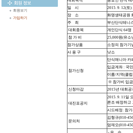
대회목적
동호인 단식 테
일
시
2015. 9. 12
회원보기
장
소
화명생태공원 
가입하기
주
최
부산단식테니
대회종목
개인단식 64명
참 가 비
25,000원(유소
참가상품
소정의 참가기
사 용 구
낫소
단식매니아 카페 http
입금계좌 : 국민(
참가신청
이름/지역(클럽
※ 참가비 입금
신청마감
2015년 대회
2015. 9. 11일
른조 배정하고
대진표공지
시드배정: 참가자
김형규(010-456
문의처
엄재오(010-450
- 우 승