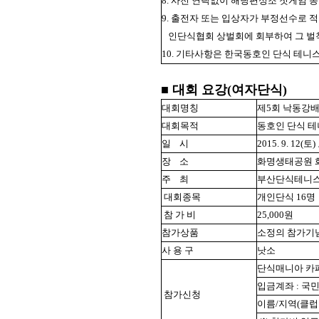
8. 사전 연락없이 해당편성조 첫게임
9. 출전자 또는 입상자가 부정선수로 
인단식협회 상벌회에 회부하여 그 벌
10. 기타사항은 한국동호인 단식 테니
■ 대회 요강(여자단식)
대회명칭
제5회 낙동강
대회목적
동호인 단식 테
일
시
2015. 9. 12
장
소
화명생태공원 
주
최
부산단식테니
대회종목
개인단식 16명
참 가 비
25,000원
참가상품
소정의 참가기
사 용 구
낫소
단식매니아 카페 http
입금계좌 : 국민(
참가신청
이름/지역(클럽