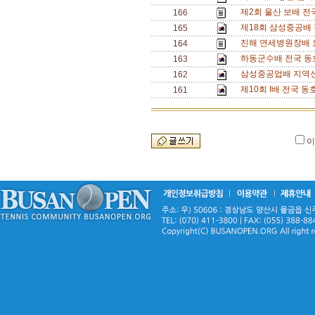
제2회 울산 보배 전
166
제18회 삼성중공배
165
진해 연세병원장배 요
164
하동군수배 전국 동호
163
삼성중공업배 지역신
162
제10회 I배 전국 
161