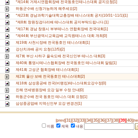
*제14회 거제시연합회장배 전국동호인테니스대회 공지요청[1]
하동군수배 신청가능하게 해주세요[2]
*제23회 경남과학기술대학교총장배 테니스대회 공지(10/31~11/1)[1]
*제8회 창원징검다리배 테니스대회 공지부탁드립니다.[1]
*제17회 경남 창원시 부부테니스 연합회장배 전국대회[1]
*제44회 부산광역시교육감배 교직원테니스 대회 개최[0]
제19회 사천시장배 전국동호인 테니스대회[1]
강산치과배 공지 요청(12/5)[2]
제7회 부산 사하구 을숙도배 전국신인부 테니스 대회[3]
제40회 통영시테니스협회장배 전국동호인 테니스대회 알림[1]
제41회 고성군 협회장배 테니스대회[1]
제2회 울산 보배 전국동호인 테니스대회[2]
제18회 삼성중공배 전국(비랭킹)테니스대회요강수정[0]
진해 연세병원장배 요강 일부 수정 안내[0]
하동군수배 전국 동호인 테니스 대회 요청[1]
삼성중공업배 지역신인부 요강 변경건[1]
[31]
[32]
[33]
[34]
[35]
[36]
[37]
[38]
[39]
[40]
[prev]
[ne
이름
제목
내용