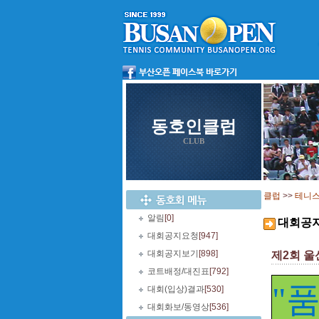
동호인클럽
CLUB
클럽
>>
테니
알림
[0]
대회공
대회공지요청
[947]
대회공지보기
[898]
제2회 울
코트배정/대진표
[792]
"
대회(입상)결과
[530]
대회화보/동영상
[536]