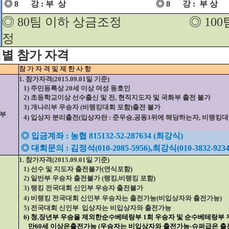
◎ 8
강 : 부
상
◎ 8
강 :
부 상
◎ 80팀 이하 상금조정
◎ 10
정
서별 참가 자격
참 가 자 격 및 제 한 사 항
1. 참가자격(2015.09.01일 기준)
1) 주민등록상 20세 이상 여성 동호인
2) 초등학교이상 선수출신 및 전, 현직지도자 및 국화부 출전 불가
3) 개나리부 우승자 (비랭킹대회 포함)출전 불가
부
4) 입상자 분리출전(입상자란 : 준우승,공동3위에 해당하는자, 비랭킹대
◎ 입금계좌 : 농협 815132-52-287634 (최강식)
◎ 대회문의 : 김정석(010-2085-5956),최강식(010-3832-9234
1. 참가자격(2015.09.01일 기준)
1) 선수 및 지도자 출전불가(연식포함)
2) 일반부 우승자 출전불가 (랭킹,비랭킹 포함)
3) 랭킹 전국대회 신인부 우승자 출전불가
4) 비랭킹 전국대회 신인부 우승자는 출전가능(비입상자와 출전가능)
5) 전국대회 신인부
입상자는 비입상자와 출전가능
6) 청,장년부 우승을 제외한순수베테랑부 1회 우승자 및 순수베테랑부
만60세 이상은출전가능 (우승자는 비입상자와 출전가능-슈퍼급은 출