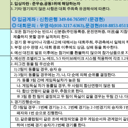
2. 입상자란 : 준우승,공동3위에 해당하는자
3. 기타 명기되지 않은 사항은 대회 주최측 유권해석에 따른다.
◎ 입금계좌 : 신한은행 349-04-765097 (문경현)
◎ 대회문의 : 우영석(010-3217-6363),문경현(010-8853-0511
1. 모든 참가선수는 반드시 신분증(주민등록증, 운전면허증, 여권)을 지
제출하지 못할 경우 실격처리 한다.
2. 경기 중 부상이나 각종사고에 대해서는 대회주최, 주관측에서 일체의 
3. 부정 선수 판명 시, 대회 종료 이후에도 상금, 상패 등을 회수한다.
4. 예선 대진표 발표 이후에는 참가비를 환불하지 않으며 참가상품으로 
1. 예선전 조별리그 노-에드, 5:5 타이브레이크 시스템 적용하며 각조 1.
2. 리그전 동율 팀 우선순위
1) 2팀이 동률일 경우, 승자 승
2) 3팀이 동률일 경우에는 가, 나, 다 순에 의해 순위를 결정한다.
가. 동률 3팀 간에 게임득실차가 높은 팀
나. 게임득실 차가 동률일 경우, 두 사람의 합산연령이 많은 팀
다. 합산 연령이 같을 경우, 추첨으로 한다.
※ 3팀 중 한 팀이 결정되고 두 팀이 득실이 같을 경우는 두팀 간 나. 
3. 경기진행순서는
① 3팀일 경우 : 1번째 경기는 2-3,
2번째 경기는 2-3번경기의 승자와 1번
패자와 1번 순으로 진행한다.
단, 같은클럽팀이 같은 조에 배정되었을 경우 게임순서와 관계없이 같
하며 1번째 경기 승자가 2번째 경기를 한다.