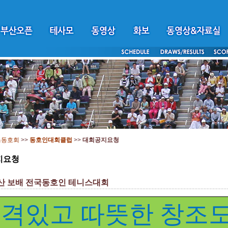
스동호회
>>
동호인대회클럽
>>
대회공지요청
지요청
산 보배 전국동호인 테니스대회
품격있고 따뜻한 창조도