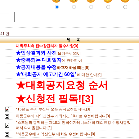
41 건
대회주최측 접수창관리자 필수사항[0]
★입상결과와 사진
올려주세요[0]
★중복되는 대회일자
에 관하여[0]
★공지내용을 수정
하고자 하실 때는[0]
★'대회공지 예고기간 60일'
에 대한 안내[0]
★대회공지요청 순서
★신청전 필독![3]
*15년도 추계 부산대 오픈 공지요청입니다.[3]
하동군수배 지역신인부 개최시간 10시로 수정바랍니다[0]
*스포원과 함께하는 제18회 전국여자테니스대회 대회요강 수정사항있
어서 다시올립니다.[2]
*하동군수배 지역신인부 대회일 수정바랍니다[0]