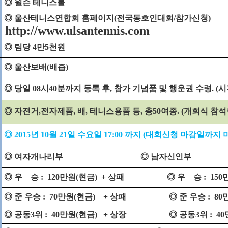
◎ 윌슨 테니스볼
◎ 울산테니스연합회 홈페이지(전국동호인대회/참가신청)
http://www.ulsantennis.com
◎ 팀당 4만5천원
◎ 울산보배(배즙)
◎ 당일 08시40분까지 등록 후, 참가 기념품 및 행운권 수령. (
◎ 자전거,전자제품, 배, 테니스용품 등, 총50여종. (개회식 참
◎ 2015년 10월 21일 수요일 17:00 까지 (대회신청 마감일
◎ 여자개나리부
◎ 남자신인부
◎ 우
승 :
120만원(현금)
+ 상패
◎ 우
승 :
150
◎ 준 우승 :
70만원(현금)
+ 상패
◎ 준 우승 :
80
◎ 공동3위 :
40만원(현금)
+ 상장
◎ 공동3위 :
40