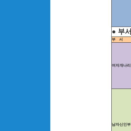
● 부
부
서
여자개나리
남자신인부