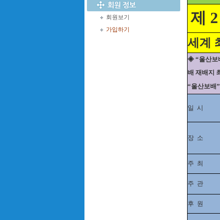
제 2
회원보기
가입하기
세계 
◈ “울산보
배 재배지 
“울산보배”
일
시
장
소
주
최
주
관
후
원