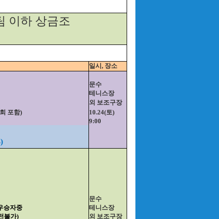
0팀 이하 상금조
일시, 장소
문수
테니스장
외 보조구장
회 포함)
10.24(토)
9:00
)
문수
 우승자중
테니스장
전불가)
외 보조구장