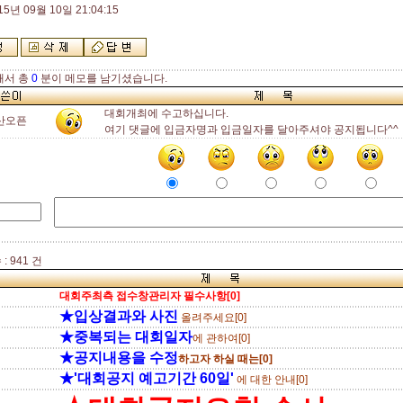
15년 09월 10일 21:04:15
해서 총
0
분이 메모를 남기셨습니다.
대회개최에 수고하십니다.
산오픈
여기 댓글에 입금자명과 입금일자를 달아주셔야 공지됩니다^^
: 941 건
대회주최측 접수창관리자 필수사항[0]
★입상결과와 사진
올려주세요[0]
★중복되는 대회일자
에 관하여[0]
★공지내용을 수정
하고자 하실 때는[0]
★'대회공지 예고기간 60일'
에 대한 안내[0]