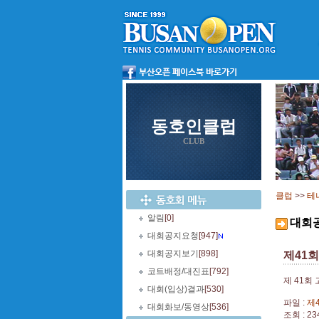
동호인클럽
CLUB
클럽
>>
테
알림
[0]
대회
대회공지요청
[947]
대회공지보기
[898]
제41
코트배정/대진표
[792]
제 41회
대회(입상)결과
[530]
파일 :
제
대회화보/동영상
[536]
조회 : 23