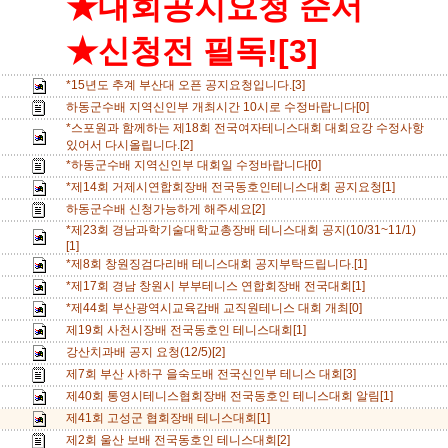
★대회공지요청 순서
★신청전 필독![3]
*15년도 추계 부산대 오픈 공지요청입니다.[3]
하동군수배 지역신인부 개최시간 10시로 수정바랍니다[0]
*스포원과 함께하는 제18회 전국여자테니스대회 대회요강 수정사항
있어서 다시올립니다.[2]
*하동군수배 지역신인부 대회일 수정바랍니다[0]
*제14회 거제시연합회장배 전국동호인테니스대회 공지요청[1]
하동군수배 신청가능하게 해주세요[2]
*제23회 경남과학기술대학교총장배 테니스대회 공지(10/31~11/1)
[1]
*제8회 창원징검다리배 테니스대회 공지부탁드립니다.[1]
*제17회 경남 창원시 부부테니스 연합회장배 전국대회[1]
*제44회 부산광역시교육감배 교직원테니스 대회 개최[0]
제19회 사천시장배 전국동호인 테니스대회[1]
강산치과배 공지 요청(12/5)[2]
제7회 부산 사하구 을숙도배 전국신인부 테니스 대회[3]
제40회 통영시테니스협회장배 전국동호인 테니스대회 알림[1]
제41회 고성군 협회장배 테니스대회[1]
제2회 울산 보배 전국동호인 테니스대회[2]