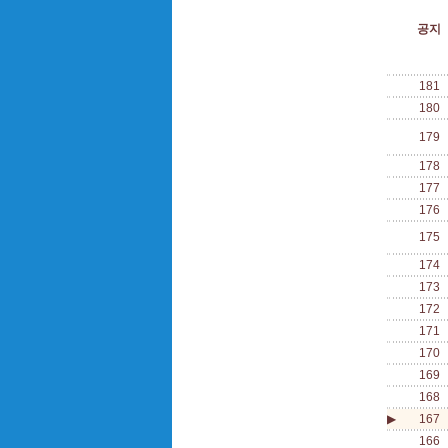
공지
181
180
179
178
177
176
175
174
173
172
171
170
169
168
▶
167
166