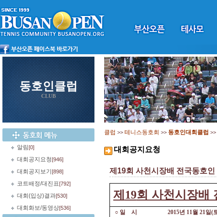
동호인클럽
CLUB
클럽
테니스동호회
동호인대회클럽
>>
>>
>
알림
[0]
대회공지요청
대회공지요청
[946]
제19회 사천시장배 전국동호인
대회공지보기
[898]
코트배정/대진표
[792]
제
회 사천시장배
19
대회(입상)결과
[530]
대회화보/동영상
[536]
○
일
시
2015
년
11
월
21
일
(