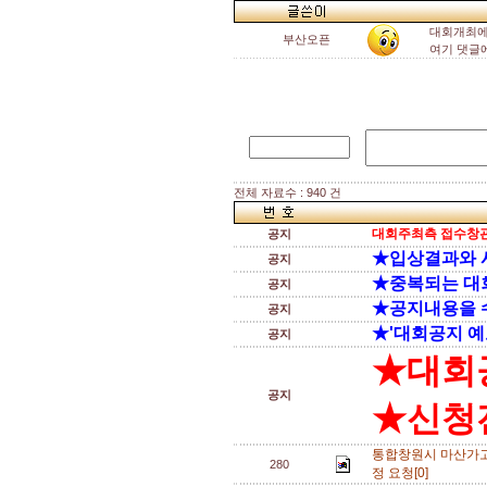
대회개최에
부산오픈
여기 댓글
전체 자료수 : 940 건
대회주최측 접수창관
공지
★입상결과와 
공지
★중복되는 대
공지
★공지내용을 
공지
★'대회공지 예
공지
★대회
공지
★신청전
통합창원시 마산가고
280
정 요청[0]