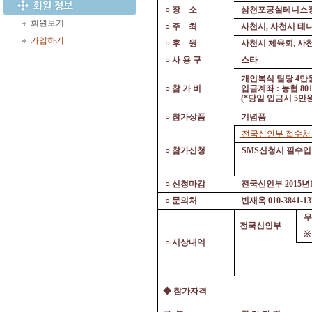
○
장
소
삼천포공설테니스
회원보기
○
주
최
사천시
,
사천시 테
가입하기
○
후
원
사천시 체육회
,
사
○
사 용 구
스타
개인복식 팀당
4
만
○
참 가 비
입금계좌
:
농협
80
(*
당일 입금시
5
만
○
참가상품
기념품
전국신인부 접수처
○
참가신청
SMS
신청시 필수입
○
신청마감
전국신인부
2015
년
○
문의처
빈재옥
010-3841-
우
전국신인부
○
시상내역
◆
참가자격