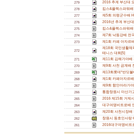
2016 추계 부산대
279
킴스&플렉스파워배
278
제5회 의령군수배 H
277
2016년 추계 부산
276
킴스&플렉스파워배
275
제7회 낙동강배 전
274
제1회 카페 아자르배
273
제18회 국민생활체
272
테니스 대회[5]
제11회 김해가야배
271
제9회 사천 금계배 
270
제13회롯데*반딧
269
제1회 카페아자르배
268
제9회 함안아라가야
267
통합창원시 마산가고
266
2016 제15회 거
265
대구여명비트로배 연
264
제20회 사천시장배
263
창원시 동호인사랑 
262
2016대구여명비트로
261