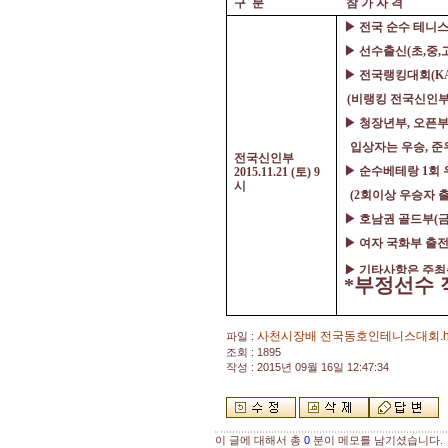
구
분
참 가 자 격
▶
전국 순수 테니
▶
선수출신
(
초
,
중
,
▶
전국랭킹대회
(K
(
비랭킹 전국신인부
▶
청장년부
,
오픈부
입상자는 우승
,
준
전국신인부
▶
순수베테랑
1
회
2015.11.21 (
토
) 9
시
(2
회이상 우승자 
▶
호남권 골드부
(
▶
여자 국화부 출
▶
기타사항은 주최
*
부정선수 
사천시장배 전국동호인테니스대회.h
파일 :
조회 : 1895
작성 : 2015년 09월 16일 12:47:34
이 글에 대해서 총
0
분이 메모를 남기셨습니다.