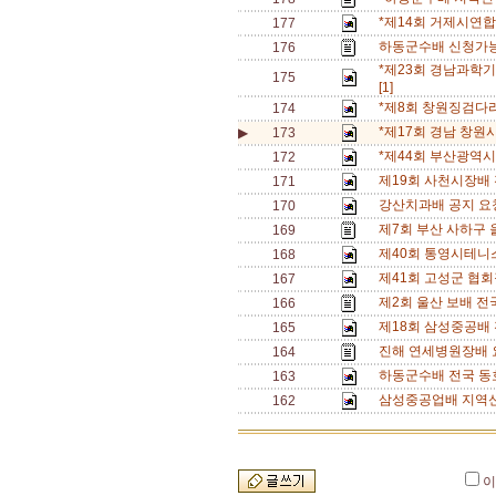
*제14회 거제시연
177
하동군수배 신청가능
176
*제23회 경남과학기
175
[1]
*제8회 창원징검다
174
*제17회 경남 창원
▶
173
*제44회 부산광역
172
제19회 사천시장배
171
강산치과배 공지 요청(
170
제7회 부산 사하구 
169
제40회 통영시테니
168
제41회 고성군 협회
167
제2회 울산 보배 전
166
제18회 삼성중공배
165
진해 연세병원장배 요
164
하동군수배 전국 동호
163
삼성중공업배 지역신
162