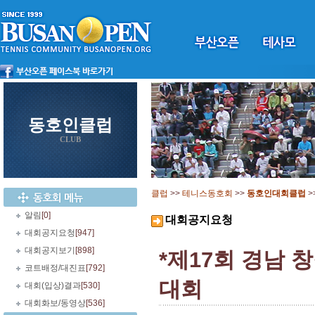
동호인클럽
CLUB
클럽
>>
테니스동호회
>>
동호인대회클럽
>
알림
[0]
대회공지요청
대회공지요청
[947]
대회공지보기
[898]
*제17회 경남
코트배정/대진표
[792]
대회
대회(입상)결과
[530]
대회화보/동영상
[536]