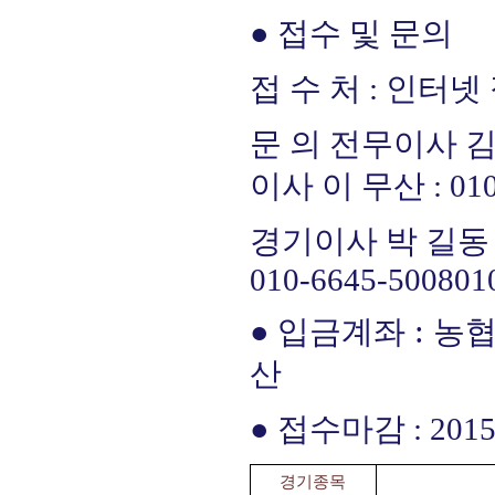
● 접수 및 문의
접 수 처 : 인터넷
문 의 전무이사 김
이사 이 무산 :
01
경기이사 박 길동 
010-6645-5008
01
:
● 입금계좌
농협 
산
● 접수마감 : 2015
경기종목