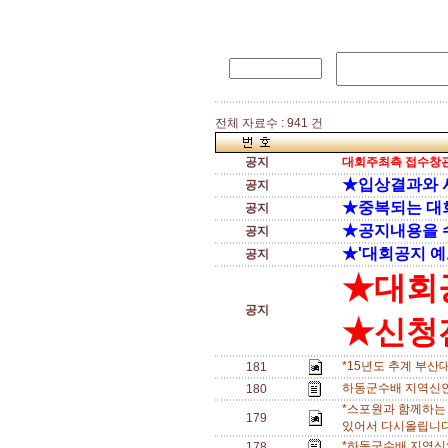
전체 자료수 : 941 건
공지
대회주최측 접수창관
★입상결과와 
공지
★중복되는 대
공지
★공지내용을 
공지
★'대회공지 예
공지
★대회
공지
★신청전
*15년도 추계 부산
181
하동군수배 지역신인
180
*스포원과 함께하는
179
있어서 다시올립니다.
*하동군수배 지역신
178