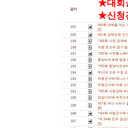
★대회
공지
★신청전
제4회 새벽을 여는 
201
[2]
제1회 김해오픈 신
200
*제8회 사천 금계배
199
의령 토요애 참가 팀수
198
*제5회 사천황소배
197
함양비트로배 일정 변경
196
*제3회 함양비트로배
195
부산대 오픈 수정 
194
하동군수배 테니스 
193
하동군수배 대회 신청
192
*제5회 낙동강배 부
191
징검다리배 우천으로
190
제7회 부산 사하구
189
[0]
*제4회 의령군수배 
188
*제 34회 진주 경상
187
[3]