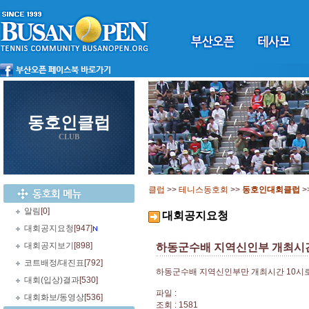
동호인클럽
CLUB
클럽
>>
테니스동호회
>>
동호인대회클럽
>
알림
[0]
대회공지요청
대회공지요청
[947]
대회공지보기
[898]
하동군수배 지역신인부 개최시간
코트배정/대진표
[792]
하동군수배 지역신인부만 개최시간 10시
대회(입상)결과
[530]
파일 :
대회화보/동영상
[536]
조회 : 1581