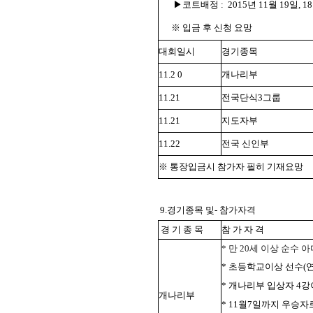
▶코트배정 :
2015년 11월 19일,
※ 입금 후 신청 요망
대회일시
경기종목
11.2 0
개나리부
11.21
전국단식3그룹
11.21
지도자부
11.22
전국 신인부
※ 통장입금시 참가자 필히 기재요망
9.경기종목 및- 참가자격
경 기 종 목
참 가 자 격
* 만 20세 이상 순수
* 초등학교이상 선수(
* 개나리부 입상자 4
개나리부
* 11월7일까지 우승자