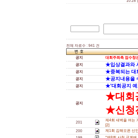
10.2
전체 자료수 : 941 건
공지
대회주최측 접수창관
★입상결과와 
공지
★중복되는 대
공지
★공지내용을 
공지
★'대회공지 예
공지
★대회
공지
★신청전
제4회 새벽을 여는 
201
[2]
제1회 김해오픈 신
200
*제8회 사천 금계배
199