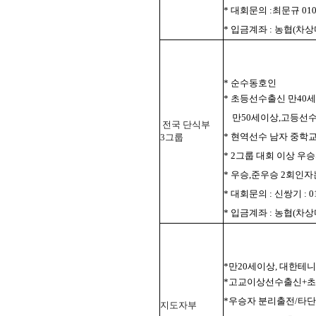
* 대회문의 :최문규 010-
* 입금계좌 : 농협(차상미 
* 순수동호인
* 초등선수출신 만40
만50세이상,고등선수
전국 단식부
* 현역선수 남자 중
3그룹
* 2그룹 대회 이상 우
* 우승,준우승 2회인
* 대회문의 : 신쌍기 : 01
* 입금계좌 : 농협(차상미 
*만20세이상, 대한테
*고교이상선수출신+초
*우승자 분리출전/타단
지도자부