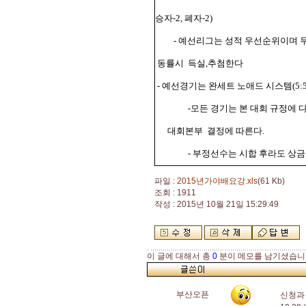
승자-2, 폐자-2)
- 예선리그는 성적 우선순위이며 
동률시
득실,추첨한다
- 예선경기는 완세트 노애드 시스템(5
-모든 경기는 본 대회 규정에
대회본부
결정에 따른다.
- 부정선수는 시합 후라도 상
파일 :
2015년가야배요강.xls
(61 Kb)
조회 : 1911
작성 : 2015년 10월 21일 15:29:49
이 글에 대해서 총
0
분이 메모를 남기셨습니
부산오픈
신청과