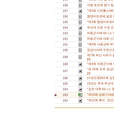
의령 토요애 참가 팀수
198
*제5회 사천황소배
197
함양비트로배 일정 변경
196
*제3회 함양비트로배
195
부산대 오픈 수정 
194
하동군수배 테니스 
193
하동군수배 대회 신청
192
*제5회 낙동강배 부
191
징검다리배 우천으로
190
제7회 부산 사하구
189
[0]
*제4회 의령군수배 
188
*제 34회 진주 경상
187
[3]
[수정요청]제1회 
186
15년도 추계 부산대
185
*김천 대학 테니스 
184
*제10회 김해가야
▶
183
*제12회 롯데 . 
182