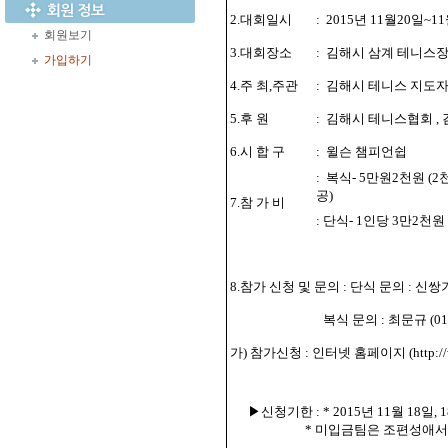
2.대회일시
:
2015년 11월20일~11
회원보기
3.대회장소
:
김해시 삼계 테니스장
가입하기
4.주 최,주관
:
김해시 테니스 지도
5.후 원
:
김해시 테니스협회 ,
6.시 합 구
:
윌슨 챔피언쉽
:
복식- 5만원2천원 (2
공)
7.참 가 비
: 단식- 1인당 3만2천원
8.참가 신청 및 문의 : 단식 문의 : 신쌍기 (
복식 문의 : 최문규 (010
가) 참가신청 : 인터넷 홈페이지 (http://www
▶신청기한 : * 2015년 11월 18일
* 미입금팀은 조편성애서