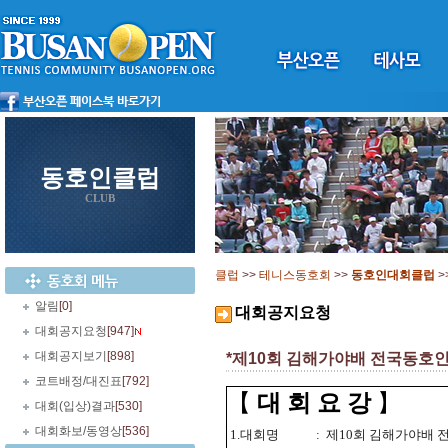
동호인클럽
CLUB
클럽
>>
테니스동호회
>>
동호인대회클럽
>
알림
[0]
대회공지요청
대회공지요청
[947]
대회공지보기
[898]
*제10회 김해가야배 전국동
코트배정/대진표
[792]
【
대 회 요 강
】
대회(입상)결과
[530]
대회화보/동영상
[536]
1.대회명
:
제10회 김해가야배 