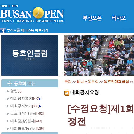
동호인클럽
CLUB
클럽
테니스동호회
동호인대회클럽
>>
>>
>
알림
[0]
대회공지요청
대회공지요청
[946]
[수정요청]제1
대회공지보기
[898]
코트배정/대진표
[792]
정전
대회(입상)결과
[530]
대회화보/동영상
[536]