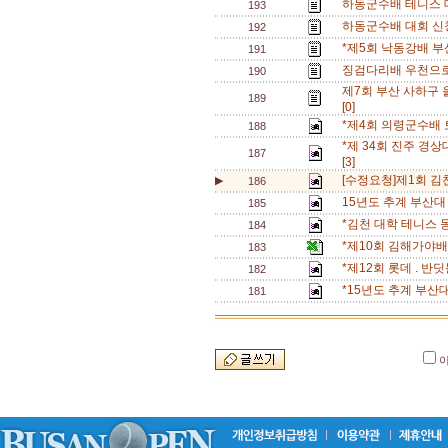
하동군수배 테니스 
193
하동군수배 대회 신청
192
*제5회 낙동강배 부
191
징검다리배 우천으로
190
제7회 부산 사하구
189
[0]
*제4회 의령군수배 
188
*제 34회 진주 경상
187
[3]
[수정요청]제1회 
▶
186
15년도 추계 부산대
185
*김천 대학 테니스 
184
*제10회 김해가야
183
*제12회 롯데 . 
182
*15년도 추계 부산
181