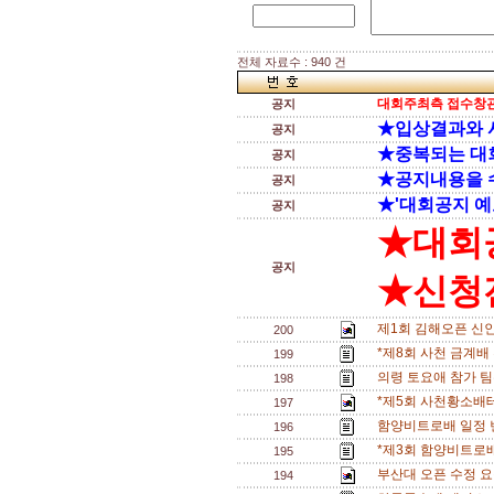
전체 자료수 : 940 건
대회주최측 접수창관
공지
★입상결과와 
공지
★중복되는 대
공지
★공지내용을 
공지
★'대회공지 예
공지
★대회
공지
★신청전
제1회 김해오픈 신
200
*제8회 사천 금계배
199
의령 토요애 참가 팀수
198
*제5회 사천황소배
197
함양비트로배 일정 변경
196
*제3회 함양비트로배
195
부산대 오픈 수정 
194