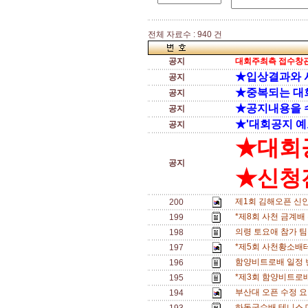
전체 자료수 : 940 건
공지
대회주최측 접수창관
★입상결과와 
공지
★중복되는 대
공지
★공지내용을 
공지
★'대회공지 예
공지
★대회
공지
★신청전
제1회 김해오픈 신
200
*제8회 사천 금계배
199
의령 토요애 참가 팀수
198
*제5회 사천황소배
197
함양비트로배 일정 변경
196
*제3회 함양비트로배
195
부산대 오픈 수정 
194
하동군수배 테니스 