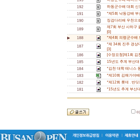
193
하동군수배 대회 신청
192
*제5회 낙동강배 부
191
징검다리배 우천으로
190
제7회 부산 사하구
189
[0]
*제4회 의령군수배 
▶
188
*제 34회 진주 경상
187
[3]
[수정요청]제1회 
186
15년도 추계 부산대
185
*김천 대학 테니스 
184
*제10회 김해가야
183
*제12회 롯데 . 
182
*15년도 추계 부산
181