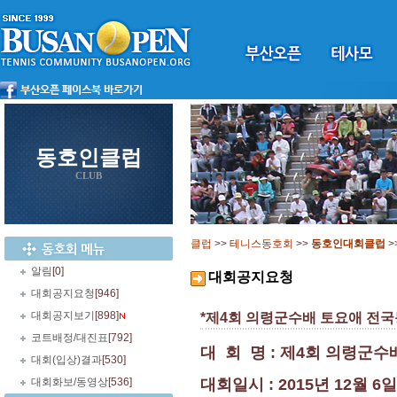
동호인클럽
CLUB
클럽
>>
테니스동호회
>>
동호인대회클럽
>
알림
[0]
대회공지요청
대회공지요청
[946]
대회공지보기
[898]
*제4회 의령군수배 토요애 전
코트배정/대진표
[792]
대 회 명 : 제4회 의령군
대회(입상)결과
[530]
대회화보/동영상
[536]
대회일시 : 2015년 12월 6