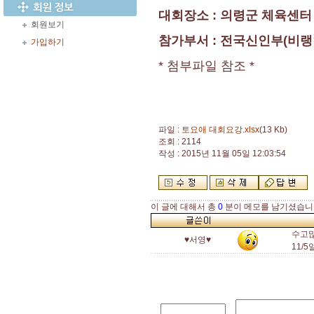
대회장소 : 의령군 체육센
회원보기
참가부서 : 전국신인부(비
가입하기
* 첨부파일 참조 *
파일 :
토요애 대회요강.xlsx
(13 Kb)
조회 : 2114
작성 : 2015년 11월 05일 12:03:54
이 글에 대해서 총
0
분이 메모를 남기셨습니
수고많
♥서영♥
11/5