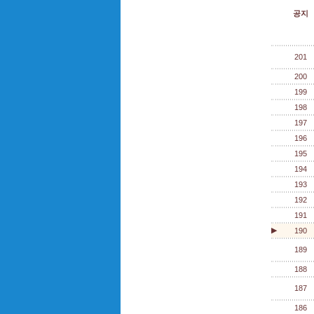
공지
201
200
199
198
197
196
195
194
193
192
191
▶
190
189
188
187
186