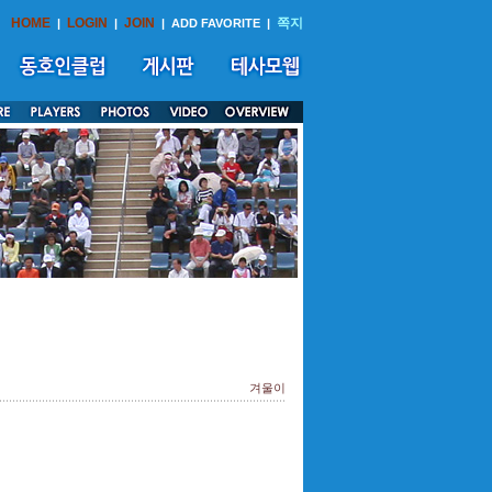
HOME
LOGIN
JOIN
쪽지
|
|
|
ADD FAVORITE
|
겨울이