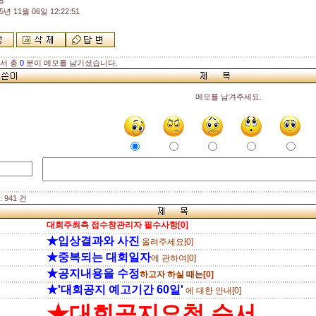
5
5년 11월 06일 12:22:51
해서 총
0
분이 메모를 남기셨습니다.
메모를 남겨주세요.
 941 건
대회주최측 접수창관리자 필수사항[0]
★입상결과와 사진
올려주세요[0]
★중복되는 대회일자
에 관하여[0]
★공지내용을 수정
하고자 하실 때는[0]
★'대회공지 예고기간 60일'
에 대한 안내[0]
★대회공지요청 순서