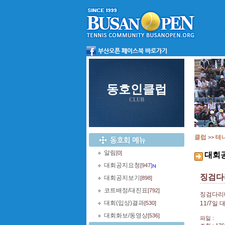
동호인클럽
CLUB
클럽
테
>>
알림
[0]
대회
대회공지요청
[947]
징검다
대회공지보기
[898]
코트배정/대진표
[792]
징검다리
대회(입상)결과
[530]
11/7일
대회화보/동영상
[536]
파일 :