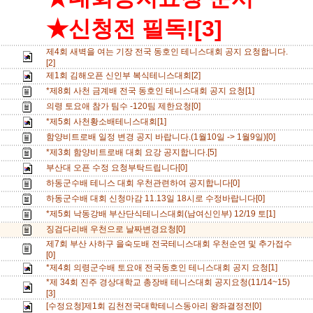
★신청전 필독![3]
제4회 새벽을 여는 기장 전국 동호인 테니스대회 공지 요청합니다.
[2]
제1회 김해오픈 신인부 복식테니스대회[2]
*제8회 사천 금계배 전국 동호인 테니스대회 공지 요청[1]
의령 토요애 참가 팀수 -120팀 제한요청[0]
*제5회 사천황소배테니스대회[1]
함양비트로배 일정 변경 공지 바랍니다.(1월10일 -> 1월9일)[0]
*제3회 함양비트로배 대회 요강 공지합니다.[5]
부산대 오픈 수정 요청부탁드립니다[0]
하동군수배 테니스 대회 우천관련하여 공지합니다[0]
하동군수배 대회 신청마감 11.13일 18시로 수정바랍니다[0]
*제5회 낙동강배 부산단식테니스대회(남여신인부) 12/19 토[1]
징검다리배 우천으로 날짜변경요청[0]
제7회 부산 사하구 을숙도배 전국테니스대회 우천순연 및 추가접수
[0]
*제4회 의령군수배 토요애 전국동호인 테니스대회 공지 요청[1]
*제 34회 진주 경상대학교 총장배 테니스대회 공지요청(11/14~15)
[3]
[수정요청]제1회 김천전국대학테니스동아리 왕좌결정전[0]