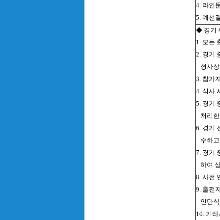
4. 라
5. 예선
◆ 경기
1. 모든
2. 경
형사상
3. 참
4. 식사
5. 경기
처리한
6. 경
수하고 
7. 경
하여 
8. 사
9. 출
인단식
10. 