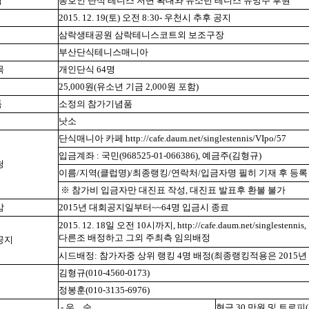
적
동호인 단식 테니스 저변 확대와 유소년 테니스 유망주 후원
2015. 12. 19(토) 오전 8:30- 우천시 추후 공지
삼락생태공원 삼락테니스코트외 보조구장
부산단식테니스매니아
목
개인단식 64명
비
25,000원(유소년 기금 2,000원 포함)
품
소정의 참가기념품
낫소
단식매니아 카페 http://cafe.daum.net/singlestennis/VIpo/57
입금계좌 : 국민(968525-01-066386), 예금주(김형규)
청
이름/지역(클럽명)/최종랭킹/연락처/입금자명 필히 기재 후 등록
※ 참가비 입금자만 대진표 작성, 대진표 발표후 환불 불가
감
2015년 대회공지일부터~~64명 입금시 종료
2015. 12. 18일 오전 10시까지, http://cafe.daum.net/singl
다른조 배정하고 그외 주최측 임의배정
공지
시드배정: 참가자중 상위 랭킹 4명 배정(최종랭킹적용은 2015년 1
김형규(010-4560-0173)
정봉훈(010-3135-6976)
- 우 승
현금 30 만원 및 트로피