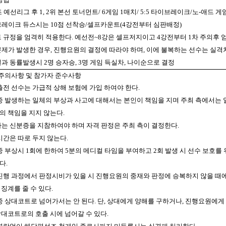
1조 예선리그 후 1, 2위 본선 토너먼트/ 6게임 1매치/ 5:5 타이브레이크/노-애드 게
이브레이크 듀스시는 10점 선착승/셀프카운트(4강전부터 심판배정)
폴트 규정을 엄격히 적용한다. 예선전~8강은 셀프저지이고 4강전부터 1차 주의후
인문제가 발생한 경우, 진행요원의 결정에 따라야 하며, 이에 불복하는 선수는 실격
결과 동률발생시 2명 승자승, 3명 게임 득실차, 나이순으로 결정
 주의사항 및 참가자 준수사항
 출전 선수는 가급적 상해 보험에 가입 하여야 한다.
기 중 발생하는 일체의 부상과 사고에 대해서는 본인이 책임을 지며 주최 측에서는 
의 책임을 지지 않는다.
가자는 신분증을 지참하여야 하며 자격 판정은 주최 측이 결정한다.
 시간은 따로 두지 않는다.
 중 부상시 1회에 한하여 5분의 메디컬 타임을 부여하고 2회 발생 시 선수 보호를
다.
기 진행 과정에서 판정시비가 있을 시 진행요원의 중재와 판정에 승복하지 않을 때
징계를 줄 수 있다.
기 중 상대코트로 넘어가서는 안 된다. 단, 상대에게 양해를 구하거나, 진행요원에게
상대코트로의 호출 시에 넘어갈 수 있다.