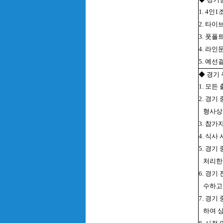
1. 4인
2. 타
3. 풋
4. 라
5. 예선
◆ 경기
1. 모든
2. 경
형사상
3. 참
4. 식사
5. 경기
처리한
6. 경
수하고 
7. 경
하여 