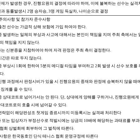
인문제가 발생한 경우, 진행요원의 결정에 따라야 하며, 이에 불복하는 선수는 실격
결과 동률발생시 2명 승자승, 3명 게임 득실차, 나이순으로 결정
 주의사항 및 참가자 준수사항
 출전 선수는 가급적 상해 보험에 가입 하여야 한다.
기 중 발생하는 일체의 부상과 사고에 대해서는 본인이 책임을 지며 주최 측에서는 
의 책임을 지지 않는다.
가자는 신분증을 지참하여야 하며 자격 판정은 주최 측이 결정한다.
 시간은 따로 두지 않는다.
 중 부상시 1회에 한하여 5분의 메디컬 타임을 부여하고 2회 발생 시 선수 보호를
다.
기 진행 과정에서 판정시비가 있을 시 진행요원의 중재와 판정에 승복하지 않을 때
징계를 줄 수 있다.
기 중 상대코트로 넘어가서는 안 된다. 단, 상대에게 양해를 구하거나, 진행요원에게
상대코트로의 호출 시에 넘어갈 수 있다.
전 연락없이 해당편성조 첫게임 종료시까지 미등록시는 실격패 처리한다
전자 또는 입상자가 부정선수로 적발시에는 상금의 10배에 해당하는 과태료를 부
협회 상벌회에 회부하여 그 벌칙에 따른다.
기타사항은 한국동호인 단식 테니스 협회 운영규정에 따른다