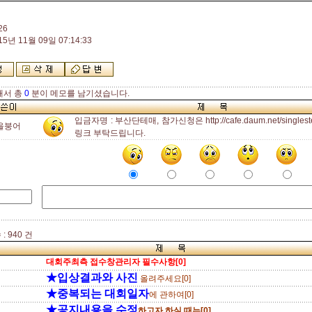
26
15년 11월 09일 07:14:33
해서 총
0
분이 메모를 남기셨습니다.
입금자명 : 부산단테매, 참가신청은 http://cafe.daum.net/singleste
을붕어
링크 부탁드립니다.
: 940 건
대회주최측 접수창관리자 필수사항[0]
★입상결과와 사진
올려주세요[0]
★중복되는 대회일자
에 관하여[0]
★공지내용을 수정
하고자 하실 때는[0]