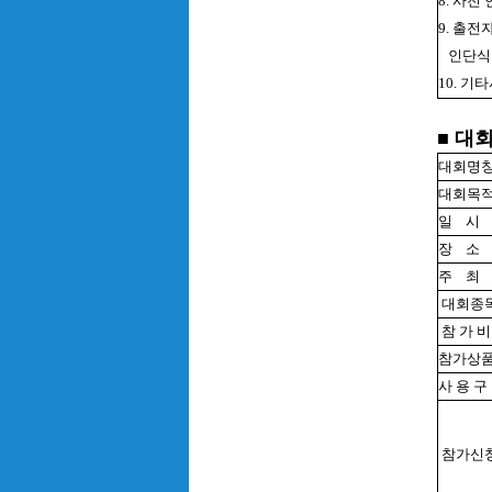
8. 사
9. 출
인단식
10. 
■ 대
대회명
대회목
일
시
장
소
주
최
대회종
참 가 
참가상
사 용 구
참가신