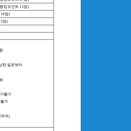
(랭킹포인트 15점)
10점)
5점)
함
입상한 일로부터
가능
참가불가
전불가
점부여)