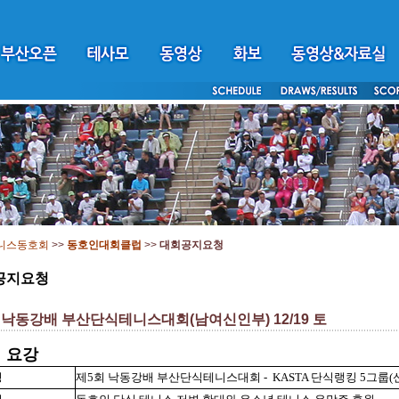
니스동호회
>>
동호인대회클럽
>>
대회공지요청
공지요청
 낙동강배 부산단식테니스대회(남여신인부) 12/19 토
회 요강
칭
제5회 낙동강배 부산단식테니스대회 - KASTA 단식랭킹 5그룹(