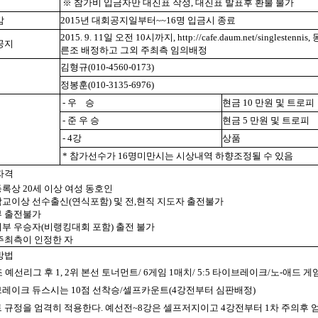
※ 참가비 입금자만 대진표 작성, 대진표 발표후 환불 불가
감
2015년 대회공지일부터~~16명 입금시 종료
2015. 9. 11일 오전 10시까지, http://cafe.daum.net/single
공지
른조 배정하고 그외 주최측 임의배정
김형규(010-4560-0173)
정봉훈(010-3135-6976)
- 우 승
현금 10 만원 및 트로피
- 준 우 승
현금 5 만원 및 트로피
- 4강
상품
* 참가선수가 16명미만시는 시상내역 하향조정될 수 있음
자격
등록상 20세 이상 여성 동호인
등학교이상 선수출신(연식포함) 및 전,현직 지도자 출전불가
부 출전불가
나리부 우승자(비랭킹대회 포함) 출전 불가
 주최측이 인정한 자
방법
1조 예선리그 후 1, 2위 본선 토너먼트/ 6게임 1매치/ 5:5 타이브레이크/노-애드 게
이브레이크 듀스시는 10점 선착승/셀프카운트(4강전부터 심판배정)
폴트 규정을 엄격히 적용한다. 예선전~8강은 셀프저지이고 4강전부터 1차 주의후