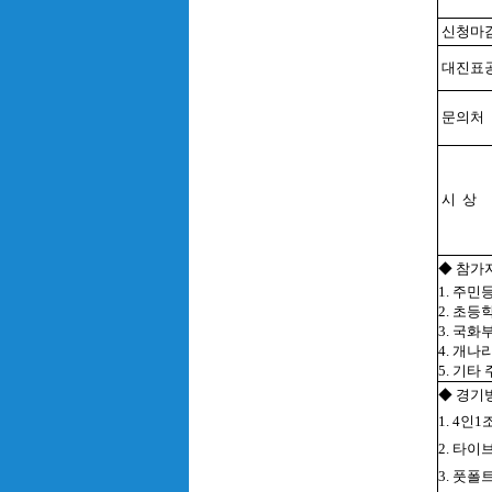
신청마
대진표
문의처
시 상
◆ 참가
1. 주민
2. 초
3. 국화
4. 개
5. 기타
◆ 경기
1. 4인
2. 타
3. 풋