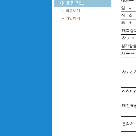
대회목
일
시
회원보기
장
소
가입하기
주
최
대회종
참 가 
참가상
사 용 구
참가신
신청마
대진표
문의처