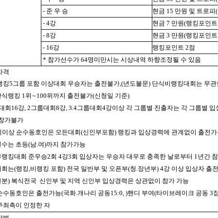
- 준 우 승
현금 15 만원 및 트로피
- 4강
현금 7 만원(랭킹포인트 
- 8강
현금 3 만원(랭킹포인트 
- 16강
랭킹포인트 2점
* 참가선수가 64명미만시는 시상내역 하향조정될 수 있음
자격
식 랭킹5그룹 포함 이상대회 우승자는 출전불가,(년도불문) 단식비랭킹대회는 무관
코단식랭킹 1위∼100위까지 출전불가(신청일 기준)
룹대회16강, 2그룹대회8강, 3.4그룹대회4강이상 각 그룹별 진출자는 각 그룹별 
 참가불가
60세이상 순수동호인은 모든대회(신인부포함) 랭킹과 입상경력에 관계없이 출전
선수는 초등(남.여)까지 참가가능
인부랭킹대회 준우승2회 4강3회 입상자는 우승자 대우로 충족한 날로부터 1년간 
대회는(랭킹,비랭킹 포함) 전국 일반부 및 오픈부(청.장년부) 4강 이상 입상자 출
불분) 복식전국
신인부 및 지역 신인부 입상경력은 상관없이 참가 가능
 순수동호인은 출전가능(국화.개나리 공동15:0, )핸디 부여(타이브레이크 공동 3
 주최측이 인정한 자
방법