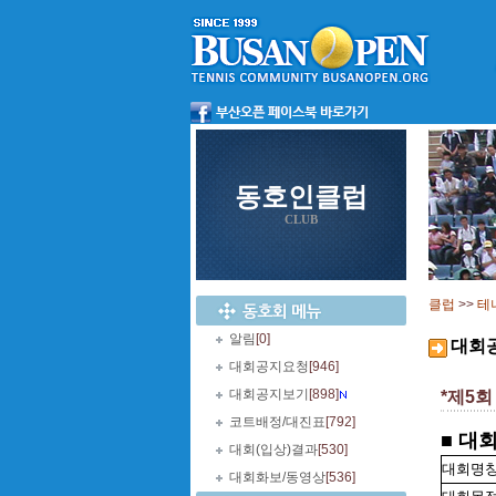
동호인클럽
CLUB
클럽
>>
테
알림
[0]
대회
대회공지요청
[946]
대회공지보기
[898]
*제5회
코트배정/대진표
[792]
■ 대
대회(입상)결과
[530]
대회명
대회화보/동영상
[536]