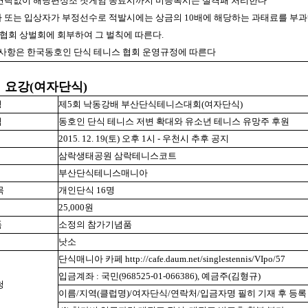
전 연락없이 해당편성조 첫게임 종료시까지 미등록시는 실격패 처리한다
전자 또는 입상자가 부정선수로 적발시에는 상금의 10배에 해당하는 과태료를 부
협회 상벌회에 회부하여 그 벌칙에 따른다.
기타사항은 한국동호인 단식 테니스 협회 운영규정에 따른다
회 요강(여자단식)
칭
제5회 낙동강배 부산단식테니스대회(여자단식)
적
동호인 단식 테니스 저변 확대와 유소년 테니스 유망주 후원
2015. 12. 19(토) 오후 1시 - 우천시 추후 공지
삼락생태공원 삼락테니스코트
부산단식테니스매니아
목
개인단식 16명
비
25,000원
품
소정의 참가기념품
낫소
단식매니아 카페 http://cafe.daum.net/singlestennis/VIpo/57
입금계좌 : 국민(968525-01-066386), 예금주(김형규)
청
이름/지역(클럽명)/여자단식/연락처/입금자명 필히 기재 후 등록