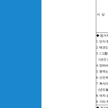
시 상
◆ 참가
1. 단
2. 테
3. 1그
1년간
4. 만
5. 현역
6. 신
7. 복식
(년도
8. 여자
9. 기타
◆ 경기