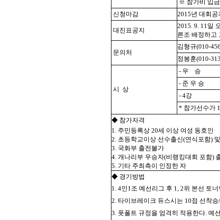
※ 참가비 입금
신청마감
2015년 대회
2015. 9. 11일
대진표공지
른조 배정하고
김형규(010-456
문의처
정봉훈(010-313
- 우 승
- 준 우 승
시 상
- 4강
* 참가선수가 
◆ 참가자격
1. 주민등록상 20세 이상 여성 동호인
2. 초등학교이상 선수출신(연식포함) 
3. 국화부 출전불가
4. 개나리부 우승자(비랭킹대회 포함) 
5. 기타 주최측이 인정한 자
◆ 경기방법
1. 4인1조 예선리그 후 1, 2위 본선 토
2. 타이브레이크 듀스시는 10점 선착
3. 풋폴트 규정을 엄격히 적용한다. 