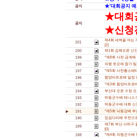
★'대회공지 예
공지
★대회
공지
★신청전
제4회 새벽을 여는 
201
[2]
제1회 김해오픈 신
200
*제8회 사천 금계배
199
의령 토요애 참가 팀수
198
*제5회 사천황소배
197
함양비트로배 일정 변경
196
*제3회 함양비트로배
195
부산대 오픈 수정 
194
하동군수배 테니스 
193
하동군수배 대회 신청
192
*제5회 낙동강배 부
▶
191
징검다리배 우천으로
190
제7회 부산 사하구
189
[0]
*제4회 의령군수배 
188