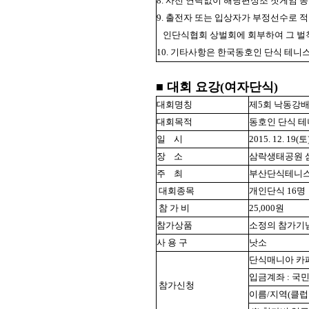
8. 사전 연락없이 해당편성조 첫게임
9. 출전자 또는 입상자가 부정선수로 
인단식협회 상벌회에 회부하여 그 벌
10. 기타사항은 한국동호인 단식 테니
■ 대회 요강(여자단식)
대회명칭
제5회 낙동강
대회목적
동호인 단식 테
일
시
2015. 12. 1
장
소
삼락생태공원 
주
최
부산단식테니
대회종목
개인단식 16명
참 가 비
25,000원
참가상품
소정의 참가기
사 용 구
낫소
단식매니아 카페 http
입금계좌 : 국민(
참가신청
이름/지역(클럽