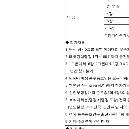
- 준 우 승
- 4강
시 상
- 8강
- 16강
* 참가선수가 
◆ 참가자격
1. 단식 랭킹5그룹 포함 이상대회 우
2. 테코단식랭킹 1위∼100위까지 출전
3. 1그룹대회16강, 2그룹대회8강, 
1년간 참가불가
4. 만60세이상 순수동호인은 모든대
5. 현역선수는 초등(남.여)까지 참가가
6. 신인부랭킹대회 준우승2회 4강3회
7. 복식대회는(랭킹,비랭킹 포함) 전국
(년도불분) 복식전국
신인부 및 지역
8. 여자 순수동호인은 출전가능(국화.개
9. 기타 주최측이 인정한 자
◆ 경기방법