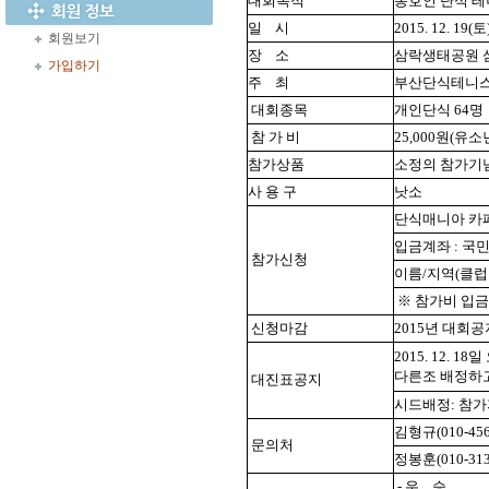
대회목적
동호인 단식 테
일
시
2015. 12. 1
회원보기
장
소
삼락생태공원 
가입하기
주
최
부산단식테니
대회종목
개인단식 64명
참 가 비
25,000원(유소
참가상품
소정의 참가기
사 용 구
낫소
단식매니아 카페 http
입금계좌 : 국민(
참가신청
이름/지역(클럽
※ 참가비 입금
신청마감
2015년 대회
2015. 12. 18
다른조 배정하
대진표공지
시드배정: 참가자
김형규(010-456
문의처
정봉훈(010-313
- 우 승