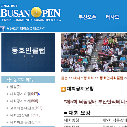
동호인클럽
CLUB
클럽
>>
테니스동호회
>>
동호인대회클럽
>
알림
[0]
대회공지요청
대회공지요청
[947]
대회공지보기
[898]
*제5회 낙동강배 부산단식테니스대
코트배정/대진표
[792]
■ 대회 요강
대회(입상)결과
[530]
대회명칭
제5회 낙동강배
대회화보/동영상
[536]