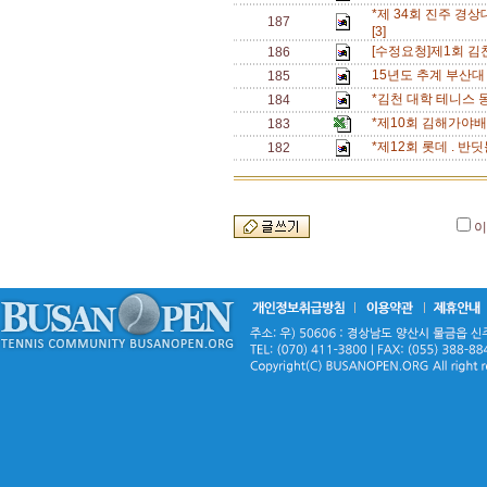
*제 34회 진주 경상
187
[3]
[수정요청]제1회 
186
15년도 추계 부산대
185
*김천 대학 테니스 
184
*제10회 김해가야
183
*제12회 롯데 . 
182