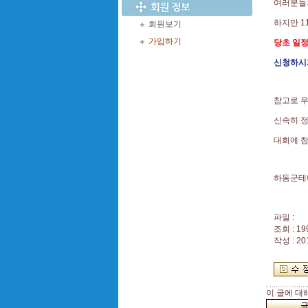
여러분들
하지만 1
회원보기
가입하기
당초 일
신청하시
참고로 
신속히 
대회에 
하동군테
파일 :
조회 : 19
작성 : 20
이 글에 대