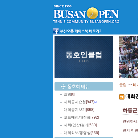
동호인클럽
CLUB
클럽
>>
테
알림
[0]
대회
대회공지요청
[947]
대회공지보기
[898]
하동군
코트배정/대진표
[792]
안녕하세
대회(입상)결과
[530]
먼저 이번
대회화보/동영상
[536]