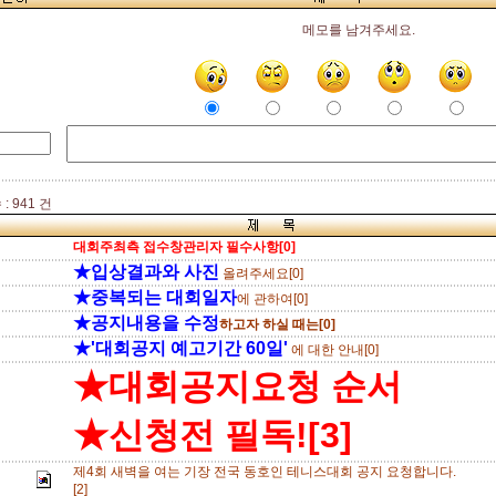
메모를 남겨주세요.
: 941 건
대회주최측 접수창관리자 필수사항[0]
★입상결과와 사진
올려주세요[0]
★중복되는 대회일자
에 관하여[0]
★공지내용을 수정
하고자 하실 때는[0]
★'대회공지 예고기간 60일'
에 대한 안내[0]
★대회공지요청 순서
★신청전 필독![3]
제4회 새벽을 여는 기장 전국 동호인 테니스대회 공지 요청합니다.
[2]