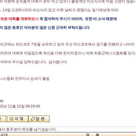
의 덕분에 순조롭게 대회가 준비 되고 있으나 불청객인 비소식으로 마음 고생이 많습
1. 14일 오전9시까지 비소식이 있고 이후 날씨가 괜찮다는 일기예보에 따라
정되로 대회를 개최하오니
꼭 참석하여 주시기 바라며, 또한 비 소식 때문에
지 않은 동호인 여러분의 많은 신청 간곡히 부탁드립니다
우리군에는 하드코트 7면을 보유하고 있어 우선 하드코트에서 경기를 진행하고 나머지
정리하여 대회에 차질없도록 최선을 다해 준비하겠으니 저희 하동군테니스협회를 믿으
참여하여 주시길 당부드립니다. 감사합니다
니스협회 전무이사 김석기 올림
96
15년 11월 12일 09:19:46
해서 총
0
분이 메모를 남기셨습니다.