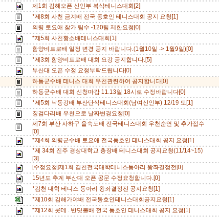
제1회 김해오픈 신인부 복식테니스대회[2]
*제8회 사천 금계배 전국 동호인 테니스대회 공지 요청[1]
의령 토요애 참가 팀수 -120팀 제한요청[0]
*제5회 사천황소배테니스대회[1]
함양비트로배 일정 변경 공지 바랍니다.(1월10일 -> 1월9일)[0]
*제3회 함양비트로배 대회 요강 공지합니다.[5]
부산대 오픈 수정 요청부탁드립니다[0]
하동군수배 테니스 대회 우천관련하여 공지합니다[0]
하동군수배 대회 신청마감 11.13일 18시로 수정바랍니다[0]
*제5회 낙동강배 부산단식테니스대회(남여신인부) 12/19 토[1]
징검다리배 우천으로 날짜변경요청[0]
제7회 부산 사하구 을숙도배 전국테니스대회 우천순연 및 추가접수
[0]
*제4회 의령군수배 토요애 전국동호인 테니스대회 공지 요청[1]
*제 34회 진주 경상대학교 총장배 테니스대회 공지요청(11/14~15)
[3]
[수정요청]제1회 김천전국대학테니스동아리 왕좌결정전[0]
15년도 추계 부산대 오픈 공문 수정요청합니다.[0]
*김천 대학 테니스 동아리 왕좌결정전 공지요청[1]
*제10회 김해가야배 전국동호인테니스대회공지요청[1]
*제12회 롯데 . 반딧불배 전국 동호인 테니스대회 공지 요청[1]