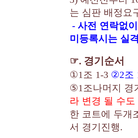
는 심판 배정요
-
사전 연락없이
미등록시는 실
☞
경기순서
.
①
1
조
1-3
②
2
조
⑤
1
조나머지 경
라 변경 될 수
한 코트에 두개
서 경기진행
.