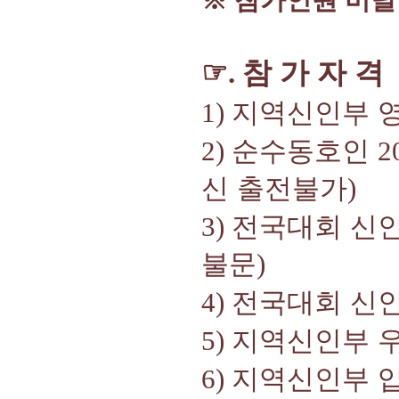
※
참가인원 미달
☞
참 가 자 격
.
1)
지역신인부 
2)
순수동호인
2
신 출전불가
)
3)
전국대회 신
불문
)
4)
전국대회 신
5)
지역신인부 
6)
지역신인부 