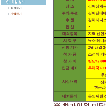
장 소
김해삼계구
회원보기
주최
/
주관
김해단테
가입하기
후 원
김해테니
협 찬
?
대회종목
지역 신인
시 합 구
낫소 테니
신청 기간
2
월
28
일
2
참 가 품
소정의 기
참 가 비
팀당
42.000
입금 계좌
우체국
613
우
시상내역
상
현금
20
대회문의
운영위원 