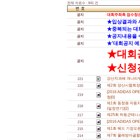
전체 자료수 : 941 건
대회주최측 접수창관
공지
★입상결과와 
공지
★중복되는 대
공지
★공지내용을 
공지
★'대회공지 예
공지
★대회
공지
★신청전
강산치과배 개나리부 일
221
제2회 양산시협회장
220
[2016 ADIDAS
219
청[0]
제1회 동창원 자동
218
(일정연기)[2]
제25회 하동군테니
217
[2016 ADIDAS O
216
제1회 헤드 기장오픈 
215
제7회 물레방아골
214