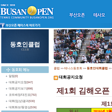
동호인클럽
CLUB
클럽
테니스동호회
동호인대회클럽
>>
>>
>
알림
[0]
대회공지요청
대회공지요청
[947]
제1회 김해오픈
대회공지보기
[898]
코트배정/대진표
[792]
대회(입상)결과
[530]
제1
대회화보/동영상
[536]
일 시
2016
년
3