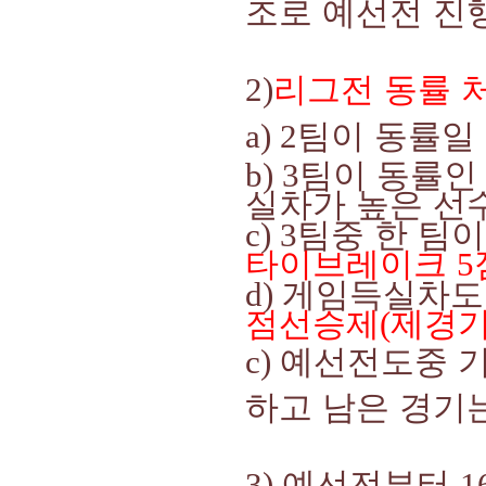
조로 예선전 진
2)
리그전 동률 
a) 2
팀이 동률일
b) 3
팀이 동률인
실차가 높은 선
c) 3
팀중 한 팀이
타이브레이크
5
d)
게임득실차도
점선승제
(
제경
c)
예선전도중 기
하고 남은 경기
3)
예선전부터
1