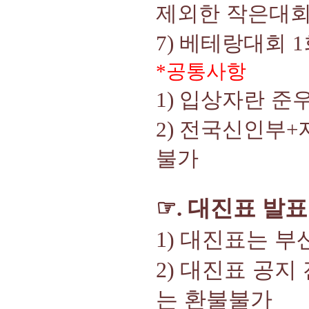
제외한 작은대
7)
베테랑대회
1
공통사항
*
1)
입상자란 준
2)
전국신인부
+
불가
☞
대진표 발표
.
대진표는 부
1)
대진표 공지 
2)
는 환불불가