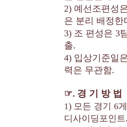
예선조편성은
2)
은 분리 배정한
조 편성은
3)
3
출
.
입상기준일
4)
력은 무관함
.
☞
경 기 방 법
.
1)
모든 경기
6
디사이딩포인트