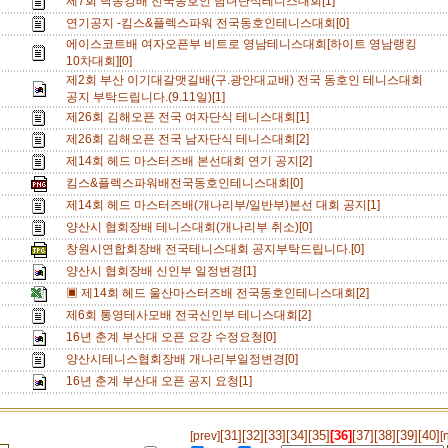
제7회 낙동강배 전국동호인 남녀단식테니스대회[1]
연기공지 -킴스&플렉스파워 전국동호인테니스대회[0]
에이스코트배 여자오픈부 비트로 영남테니스대회[하이트 영남랭킹
10차대회][0]
제2회 부산 이기대갈맷길배(구.광안대교배) 전국 동호인 테니스대회
공지 부탁드립니다.(9.11일)[1]
제26회 김해오픈 전국 여자단식 테니스대회[1]
제26회 김해오픈 전국 남자단식 테니스대회[2]
제14회 헤드 마스터즈배 본선대회 연기 공지[2]
킴스&플렉스파워배전국동호인테니스대회[0]
제14회 헤드 마스터즈배(개나리부/일반부)본선 대회 공지[1]
양산시 협회장배 테니스대회(개나리부 취소)[0]
창원시연합회장배 전국테니스대회 공지부탁드립니다.[0]
양산시 협회장배 신인부 일정변경[1]
▣ 제14회 헤드 울산마스터즈배 전국동호인테니스대회[2]
제6회 통영테사모배 전국신인부 테니스대회[2]
16년 춘계 부산대 오픈 요강 수정요청[0]
양산시테니스협회장배 개나리부일정변경[0]
16년 춘계 부산대 오픈 공지 요청[1]
[31]
[32]
[33]
[34]
[35]
[36]
[37]
[38]
[39]
[40]
[prev]
[