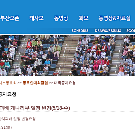
니스동호회
>>
동호인대회클럽
>>
대회공지요청
공지요청
배 개나리부 일정 변경(5/18-수)
강산치과배 일정 변경요청
/21(토)