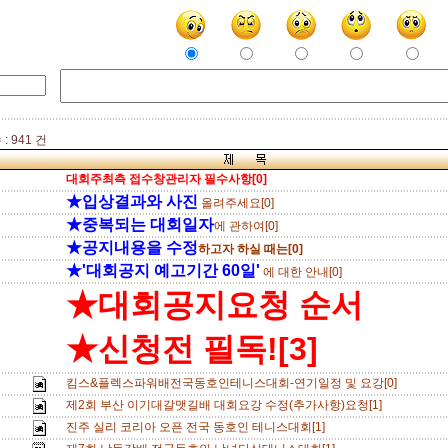
: 941 건
대회주최측 접수창관리자 필수사항[0]
★입상결과와 사진
올려주세요[0]
★중복되는 대회일자
에 관하여[0]
★공지내용을 수정
하고자 하실 때는[0]
★'대회공지 예고기간 60일'
에 대한 안내[0]
★대회공지요청 순서
★신청전 필독![3]
킴스&플렉스파워배전국동호인테니스대회-연기일정 및 요강[0]
제2회 부산 이기대갈맷길배 대회요강 수정(추가사항)요청[1]
진주 실리 코리아 오픈 전국 동호인 테니스대회[1]