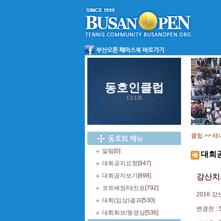
동호인클럽
CLUB
클럽
>>
테
알림
[0]
대회
대회공지요청
[947]
대회공지보기
[898]
강산치과
코트배정/대진표
[792]
2016 
대회(입상)결과
[530]
변경전 : 5
대회화보/동영상
[536]