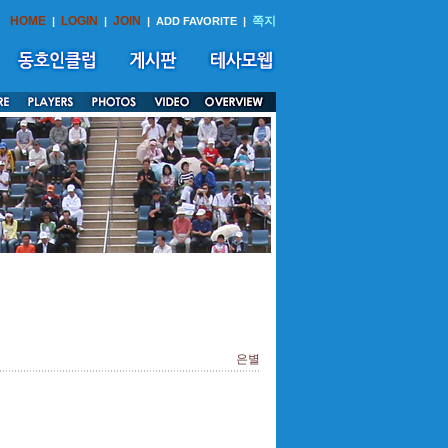
HOME
LOGIN
JOIN
쪽지
|
|
|
ADD FAVORITE
|
은별