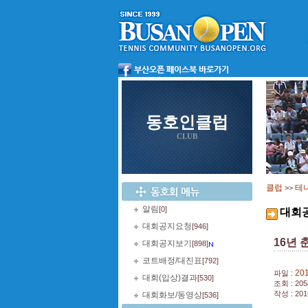
동호인클럽
CLUB
클럽
테
>>
알림
[0]
대회
대회공지요청
[946]
16년 
대회공지보기
[898]
코트배정/대진표
[792]
20
파일 :
대회(입상)결과
[530]
조회 : 205
작성 : 201
대회화보/동영상
[536]