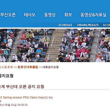
니스동호회
동호인대회클럽
>>
>>
대회공지요청
공지요청
춘계 부산대 오픈 공지 요청
16 Spring season PNU Open.hwp
(31 Kb)
8
6년 05월 01일 04:50:31