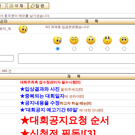
해서 총
0
분이 메모를 남기셨습니다.
5/1 위재웅 입금완료했습니다!
로치_위
 940 건
대회주최측 접수창관리자 필수사항[0]
★입상결과와 사진
올려주세요[0]
★중복되는 대회일자
에 관하여[0]
★공지내용을 수정
하고자 하실 때는[0]
★'대회공지 예고기간 60일'
에 대한 안내[0]
★대회공지요청 순서
★신청전 필독![3]