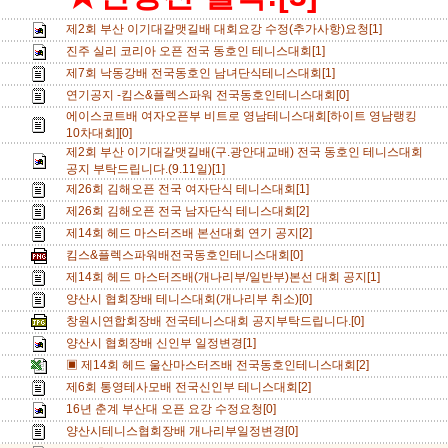
제2회 부산 이기대갈맷길배 대회요강 수정(추가사항)요청[1]
진주 실리 코리아 오픈 전국 동호인 테니스대회[1]
제7회 낙동강배 전국동호인 남녀단식테니스대회[1]
연기공지 -킴스&플렉스파워 전국동호인테니스대회[0]
에이스코트배 여자오픈부 비트로 영남테니스대회[하이트 영남랭킹
10차대회][0]
제2회 부산 이기대갈맷길배(구.광안대교배) 전국 동호인 테니스대회
공지 부탁드립니다.(9.11일)[1]
제26회 김해오픈 전국 여자단식 테니스대회[1]
제26회 김해오픈 전국 남자단식 테니스대회[2]
제14회 헤드 마스터즈배 본선대회 연기 공지[2]
킴스&플렉스파워배전국동호인테니스대회[0]
제14회 헤드 마스터즈배(개나리부/일반부)본선 대회 공지[1]
양산시 협회장배 테니스대회(개나리부 취소)[0]
창원시연합회장배 전국테니스대회 공지부탁드립니다.[0]
양산시 협회장배 신인부 일정변경[1]
▣ 제14회 헤드 울산마스터즈배 전국동호인테니스대회[2]
제6회 통영테사모배 전국신인부 테니스대회[2]
16년 춘계 부산대 오픈 요강 수정요청[0]
양산시테니스협회장배 개나리부일정변경[0]