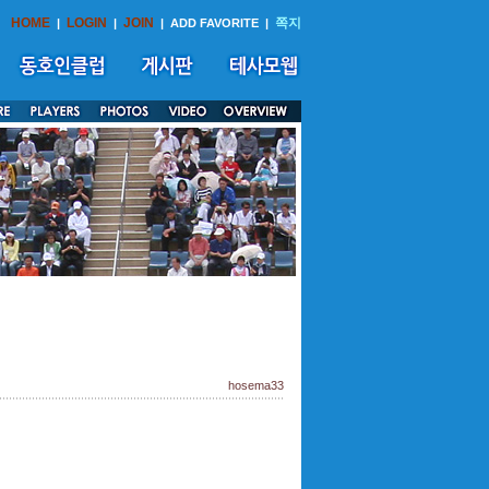
HOME
LOGIN
JOIN
쪽지
|
|
|
ADD FAVORITE
|
hosema33