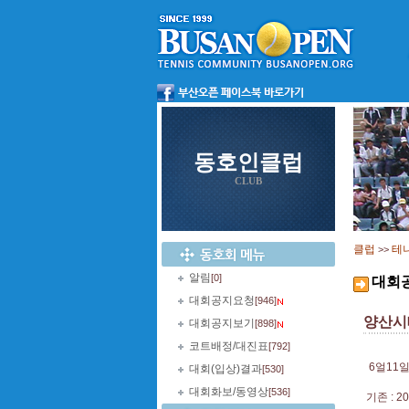
동호인클럽
CLUB
클럽
테
>>
알림
[0]
대회
대회공지요청
[946]
양산시
대회공지보기
[898]
코트배정/대진표
[792]
6얼11일
대회(입상)결과
[530]
대회화보/동영상
[536]
기존 : 2