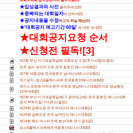
대회주최측 접수창관리자 필수사항[0]
★입상결과와 사진
올려주세요[0]
★중복되는 대회일자
에 관하여[0]
★공지내용을 수정
하고자 하실 때는[0]
★'대회공지 예고기간 60일'
에 대한 안내[0]
★대회공지요청 순서
★신청전 필독![3]
제2회 부산 이기대갈맷길배 대회요강 수정(추가사항)요청[1]
진주 실리 코리아 오픈 전국 동호인 테니스대회[1]
제7회 낙동강배 전국동호인 남녀단식테니스대회[1]
연기공지 -킴스&플렉스파워 전국동호인테니스대회[0]
에이스코트배 여자오픈부 비트로 영남테니스대회[하이트 영남랭킹
10차대회][0]
제2회 부산 이기대갈맷길배(구.광안대교배) 전국 동호인 테니스대회
공지 부탁드립니다.(9.11일)[1]
제26회 김해오픈 전국 여자단식 테니스대회[1]
제26회 김해오픈 전국 남자단식 테니스대회[2]
제14회 헤드 마스터즈배 본선대회 연기 공지[2]
킴스&플렉스파워배전국동호인테니스대회[0]