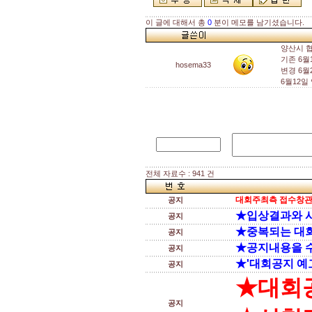
이 글에 대해서 총
0
분이 메모를 남기셨습니다.
양산시 
기존 6월
hosema33
변경 6월
6월12
전체 자료수 : 941 건
대회주최측 접수창관
공지
★입상결과와 
공지
★중복되는 대
공지
★공지내용을 
공지
★'대회공지 예고
공지
★대회
공지