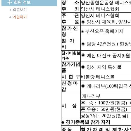
장 소
양산종합운동장 테니스코
주 최
양산시 테니스협회
회원보기
주 관
양산시 테니스협회
가입하기
후 원
◈ 양산시 체육회, 양산
참 가 신
◈
부산오픈 홈페이지
청
참 가
◈ 팀당 4만5천원 ( 현
비
참가비환불
◈ 예선 대진표 공지(6월1
기준
참가기념
◈ 양산 지역 특산물
품
시 합 구
바볼랏 테니스볼
신 청 마
◈ 개나리부(100팀입금 선착
감
개나리부
우 승 : 100만원(현금) 
시 상
준 우승 : 50만원(현금) 
공동3위 : 20만원(현금)
♣
경기종목별 참가 자격
종 목
참 가 자 격 및 제 한 사