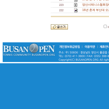
양산시테니스협회장배
223
16년 춘계 부산대 오
222