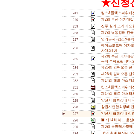
★신청전
킴스&플렉스파워배전
241
제2회 부산 이기대갈
240
진주 실리 코리아 오
239
제7회 낙동강배 전
238
연기공지 -킴스&플
237
에이스코트배 여자오
236
차대회][0]
제2회 부산 이기대갈
235
공지 부탁드립니다.(9.
제26회 김해오픈 전
234
제26회 김해오픈 전
233
제14회 헤드 마스터
232
킴스&플렉스파워배
231
제14회 헤드 마스터
230
양산시 협회장배 테니
229
창원시연합회장배 전
228
양산시 협회장배 신인
▶
227
▣ 제14회 헤드 울
226
제6회 통영테사모배
225
16년 춘계 부산대 오
224