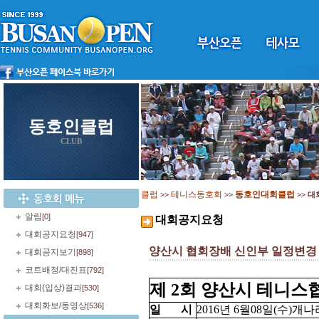
동호인클럽
CLUB
클럽
테니스동호회
동호인대회클럽
>>
>>
>>
대
알림
[0]
대회공지요청
대회공지요청
[947]
양산시 협회장배 신인부 일정변경
대회공지보기
[898]
코트배정/대진표
[792]
제 2회 양산시 테니
대회(입상)결과
[530]
대회화보/동영상
[536]
일 시
2016년 6월08일(수)개나