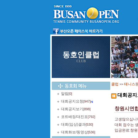
동호인클럽
CLUB
클럽
테니스
>>
알림
[0]
대회공지
대회공지요청
[947]
창원시연합
대회공지보기
[898]
코트배정/대진표
[792]
고생많으십니다
대회(입상)결과
[530]
대회 접수는 
입금완료:창
대회화보/동영상
[536]