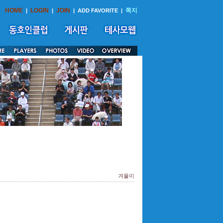
HOME
LOGIN
JOIN
쪽지
|
|
|
ADD FAVORITE
|
겨울이