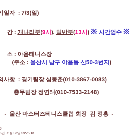
일자 : 7/3(일)
※
※
 간 :
개나리부
(
9시
),
일반부
(
13시
)
시간엄수
 소 : 야음테니스장
주소 :
울산시 남구 야음동 산50-3번지
)
사항 : 경기팀장 심동춘(010-3867-0083)
장 정연태(010-7533-2148)
- 울산 마스터즈테니스클럽 회장 김 정홍 -
6
6년 06월 08일 09:25:18