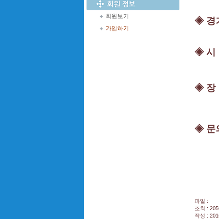
회원보기
◈ 경기
가입하기
◈ 시
◈
장
(
◈
문의
총무팀
파일 :
조회 : 205
작성 : 201