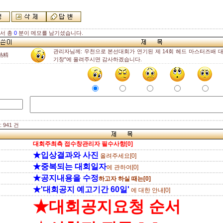
해서 총
0
분이 메모를 남기셨습니다.
관리자님께: 우천으로 본선대회가 연기된 제 14회 헤드 마스터즈배 대
熱精
기창"에 올려주시면 감사하겠습니다.
 941 건
대회주최측 접수창관리자 필수사항[0]
★입상결과와 사진
올려주세요[0]
★중복되는 대회일자
에 관하여[0]
★공지내용을 수정
하고자 하실 때는[0]
★'대회공지 예고기간 60일'
에 대한 안내[0]
★대회공지요청 순서