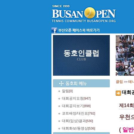
동호인클럽
CLUB
클럽
테
>>
알림
[0]
대회
대회공지요청
[947]
제14
대회공지보기
[898]
코트배정/대진표
[792]
우천으
대회(입상)결과
[530]
대회화보/동영상
[536]
(
일반