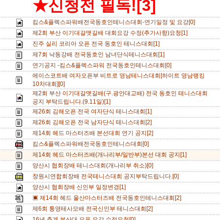
★신청전 필독![3]
킴스&플렉스파워배전국동호인테니스대회-연기일정 및 요강[0]
제2회 부산 이기대갈맷길배 대회요강 수정(추가사항)요청[1]
진주 실리 코리아 오픈 전국 동호인 테니스대회[1]
제7회 낙동강배 전국동호인 남녀단식테니스대회[1]
연기공지 -킴스&플렉스파워 전국동호인테니스대회[0]
에이스코트배 여자오픈부 비트로 영남테니스대회[하이트 영남랭킹
10차대회][0]
제2회 부산 이기대갈맷길배(구.광안대교배) 전국 동호인 테니스대회
공지 부탁드립니다.(9.11일)[1]
제26회 김해오픈 전국 여자단식 테니스대회[1]
제26회 김해오픈 전국 남자단식 테니스대회[2]
제14회 헤드 마스터즈배 본선대회 연기 공지[2]
킴스&플렉스파워배전국동호인테니스대회[0]
제14회 헤드 마스터즈배(개나리부/일반부)본선 대회 공지[1]
양산시 협회장배 테니스대회(개나리부 취소)[0]
창원시연합회장배 전국테니스대회 공지부탁드립니다.[0]
양산시 협회장배 신인부 일정변경[1]
▣ 제14회 헤드 울산마스터즈배 전국동호인테니스대회[2]
제6회 통영테사모배 전국신인부 테니스대회[2]
16년 춘계 부산대 오픈 요강 수정요청[0]