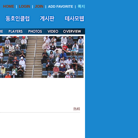
HOME
LOGIN
JOIN
쪽지
|
|
|
ADD FAVORITE
|
熱精