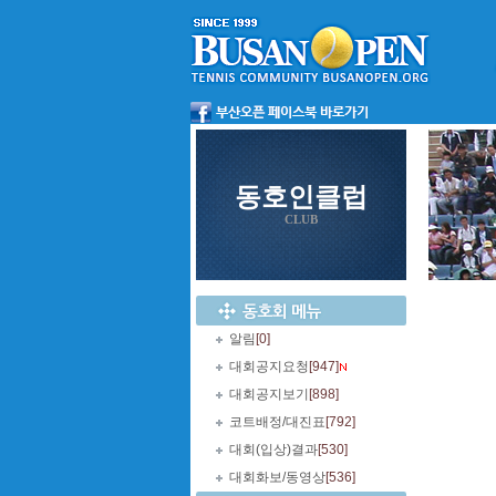
동호인클럽
CLUB
알림
[0]
대회공지요청
[947]
대회공지보기
[898]
코트배정/대진표
[792]
대회(입상)결과
[530]
대회화보/동영상
[536]