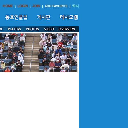
HOME
LOGIN
JOIN
쪽지
|
|
|
ADD FAVORITE
|