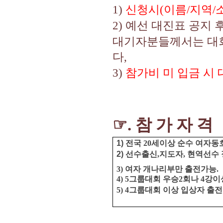
1)
신청시
(
이름
/
지역
/
2)
예선 대진표 공지 
대기자분들께서는 대회
다
,
3)
참가비 미 입금 시
☞
.
참 가 자 격
1) 전국
20
세이상 순수 여자동
2) 선수출신
,
지도자
,
현역선수 
3) 여자 개나리부만 출전가능.
4) 5
그룹대회 우승
2
회나
4
강이
5) 4
그룹대회 이상 입상자 출