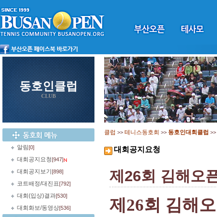
동호인클럽
CLUB
클럽
테니스동호회
동호인대회클럽
>>
>>
>
알림
[0]
대회공지요청
대회공지요청
[947]
제26회 김해오
대회공지보기
[898]
코트배정/대진표
[792]
대회(입상)결과
[530]
제
회
김해오
26
대회화보/동영상
[536]