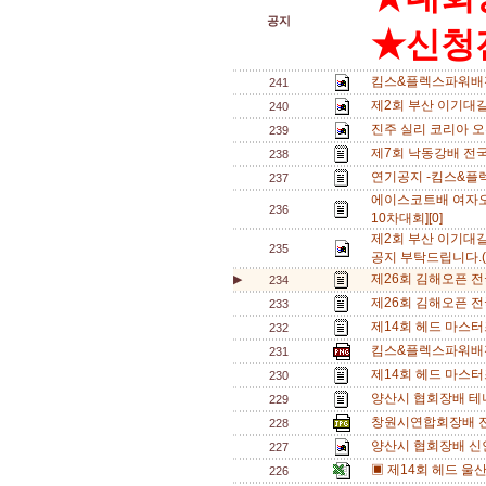
공지
★신청전
킴스&플렉스파워배전
241
제2회 부산 이기대
240
진주 실리 코리아 오
239
제7회 낙동강배 전
238
연기공지 -킴스&플
237
에이스코트배 여자
236
10차대회][0]
제2회 부산 이기대
235
공지 부탁드립니다.(9
제26회 김해오픈 전
▶
234
제26회 김해오픈 전
233
제14회 헤드 마스터
232
킴스&플렉스파워배
231
제14회 헤드 마스터
230
양산시 협회장배 테
229
창원시연합회장배 전
228
양산시 협회장배 신
227
▣ 제14회 헤드 
226