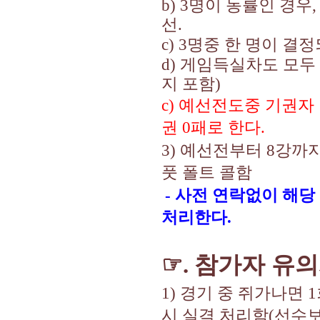
b) 3
명이 동률인 경우
선
.
c) 3
명중 한 명이 결정
d)
게임득실차도 모두 
지 포함
)
c)
예선전도중 기권자 
권
0
패로 한다
.
3)
예선전부터
8
강까지
풋 폴트 콜함
-
사전 연락없이 해당
처리한다
.
☞
참가자 유의
.
1)
경기 중 쥐가나면
1
시 실격 처리함
(
선수