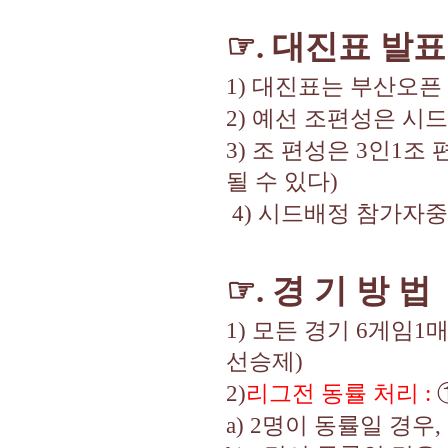
☞
대진표 발표
.
1)
대진표는 부산오픈
2)
예선 조편성은 시드
3)
조 편성은
3
인
1
조 
될 수 있다
)
4)
시드배정 참가자중
☞
경 기 방 법
.
1)
모든 경기
6
게임
1
선승제
)
2)
리그전 동률 처리
:
a) 2
명이 동률일 경우
,