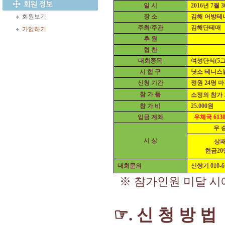
일 시
2016
년
7
월
3
회원보기
장 소
김해 어방테
주최
/
주관
김해단테매
가입하기
후 원
협 찬
대회종목
여성단식
(5
시 합 구
낫소 테니스
신청 기간
정원
24
명 
참 가 품
소정의 참가
참 가 비
25.000
원
입금 계좌
우체국
613
우 
시 상
상
현금
20
대회문의
신쌍기
010-
※
참가인원 미달 시
☞
신 청 방 법
.