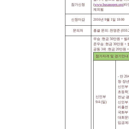
참가신청
(
www.busanopen.org
)
타
제외됨
신청마감
2016
년
9
월
1
일
18:00
문의처
총괄 문의
:
천영준
(010.
우승
:
현금
50
만원
+
씰
준우승
:
현금
30
만원
+
공동
3
위
:
현금
20
만원
참가자격 및 경기안내
-
만
20
청
·
장
신인부
초등학
신인부
전남
·
광
9/4 (
일
)
신인부
리출전
국화부
대회문
입금계