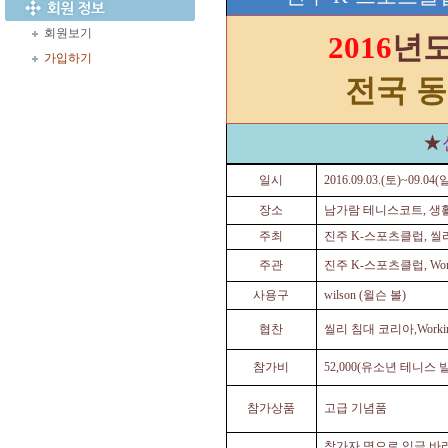
회원보기
년
2016
가입하기
전국 
★
일시
2016.09.03.(
토
)~09.04(
장소
남가람 테니스코트
,
생
주최
진주
K-
스포츠클럽
,
씰
주관
진주
K-
스포츠클럽
, Wo
사용구
wilson (
윌슨 볼
)
협찬
씰리 침대 코리아
,Worki
참가비
52,000(
유소년 테니스 
참가상품
고급 기념품
참가자 명으로 입금 바