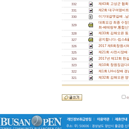
제43회 고성군 협회
332
제2회 대구여명비트
331
이기대갈맷길배 ..남
330
대회요강 최종 수정
329
최-베테랑부,통합신
제33회 김해오픈 동
328
공지합니다.-킴스&
327
2017 제6회창원
326
제21회 사천시장배
325
2017년 제12회 한길 
324
제10회 창원징검다
323
제1회 LH사장배 경
322
제32회 김해오픈 영
321