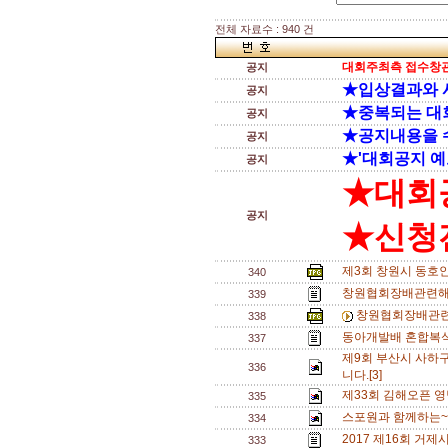
전체 자료수 : 940 건
대회주최측 접수창관
공지
★입상결과와 
공지
★중복되는 대
공지
★공지내용을 
공지
★'대회공지 예
공지
★대회
공지
★신청전
제3회 창원시 동호
340
창원협회장배관련해
339
창원협회장배관련
338
동아개발배 혼합복식 A
337
제9회 부산시 사하
336
니다.[3]
제33회 김해오픈 영
335
스포원과 함께하는~
334
2017 제16회 거
333