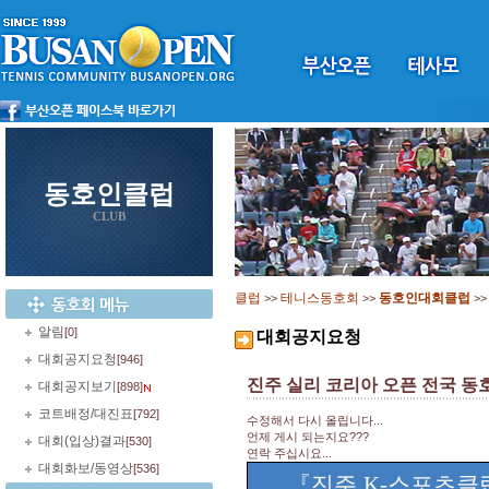
동호인클럽
CLUB
클럽
테니스동호회
동호인대회클럽
>>
>>
>
알림
[0]
대회공지요청
대회공지요청
[946]
진주 실리 코리아 오픈 전국 
대회공지보기
[898]
코트배정/대진표
[792]
수정해서 다시 올립니다...
언제 게시 되는지요???
대회(입상)결과
[530]
연락 주십시요...
대회화보/동영상
[536]
『
진주
K-
스포츠클