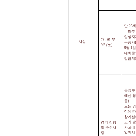
만
20
세
국화부
입상자
개나리부
시상
우승자
9/3 (
토
)
9
월
1
일
대회문
입금계
운영부 
예선 
출
)
모든 
정에 
참가선
고가 
경기 진행
사고에
및 준수사
있어서
항