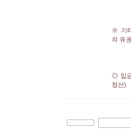
※ 기
의 유
◎ 입금
정선)