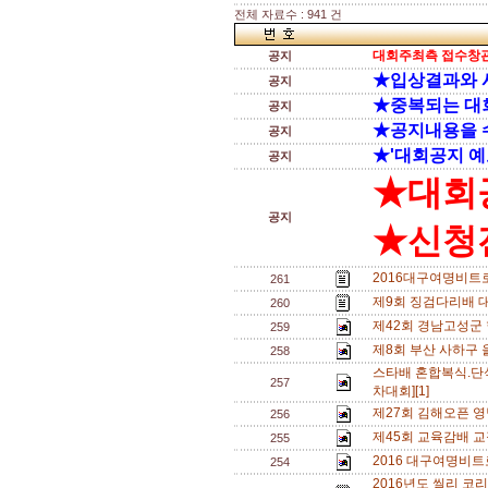
전체 자료수 : 941 건
대회주최측 접수창관
공지
★입상결과와 
공지
★중복되는 대
공지
★공지내용을 
공지
★'대회공지 예
공지
★대회
공지
★신청전
2016대구여명비트로
261
제9회 징검다리배 
260
제42회 경남고성군
259
제8회 부산 사하구 
258
스타배 혼합복식.단
257
차대회][1]
제27회 김해오픈 영남
256
제45회 교육감배 교
255
2016 대구여명비트
254
2016년도 씰리 코리