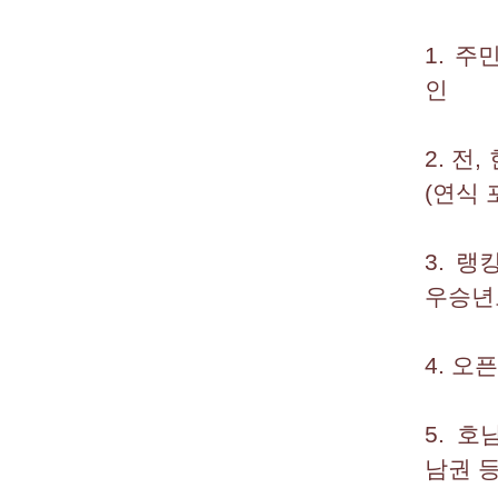
1. 
인
2. 전
(연식 
3. 
우승년
4. 오
5. 호
남권 