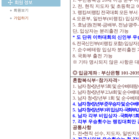
1.
주민등록상
20
세 이상 순수 
2.
전
,
현직 지도자 및 초등학교 
회원보기
3.
랭킹
/
비랭킹 전국대회 모든 부서
가입하기
4.
오픈부
,
일반부
(
비랭킹
)
입상자
5.
호남권
(
전북
-
금배부
,
전남
/
광주
-
단
,
입상자는 분리출전 가능
*
도 단위 이하대회의 신인부 
6.
전국신인부
(
비랭킹 포함
)
입상자
7.
순수베테랑 입상자 분리출전 
8.
국화부 출전 가능
※
기타 명시되지 않은 사항은 
◎
입금계좌
:
부산은행
101-203
혼합복식부<
참가자격
>
1.
남
자 청
⦁
장년부
5
회 및 순수베테랑
2.
남
자 청
⦁
장년부
2.3,4
회 및 순수베
3.
남자 청
⦁
장년부
1
회 및 순수베
4.
남자 청
⦁
장년부 준우승자 및 순수
5.
남자 청
⦁
장년부
3
위 입상자
-
국화부
1,2
6.
남자 각부 비입상자
-
국화부
5
회
7.
각부 우승횟수는 랭킹대회만
공통사항
1.
전
⦁
현직 선수
,
지도자
,
일반지