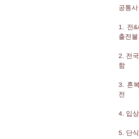
공통사
1. 전
출전불
2. 
함
3. 
전
4. 입
5. 단