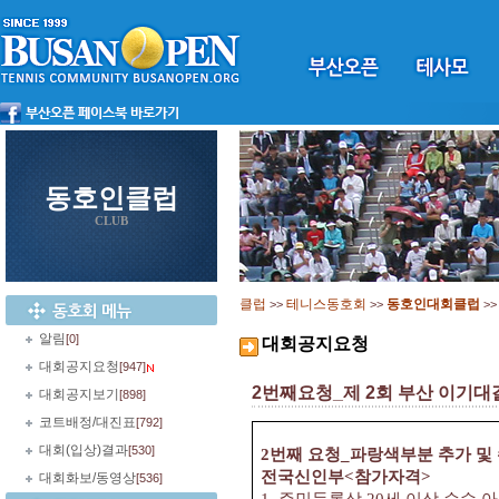
동호인클럽
CLUB
클럽
테니스동호회
동호인대회클럽
>>
>>
>
알림
[0]
대회공지요청
대회공지요청
[947]
2번째요청_제 2회 부산 이기
대회공지보기
[898]
코트배정/대진표
[792]
대회(입상)결과
[530]
2번째 요청_파랑색부분 추가 및
전국신인부<
참가자격
>
대회화보/동영상
[536]