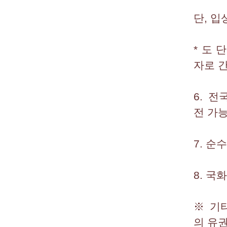
단, 
* 도
자로 
6. 
전 가
7. 
8. 국
※ 기
의 유