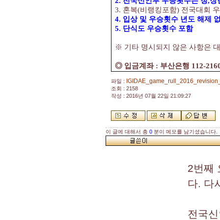
2.
전국신인부 우승횟수는 청
,
장
3.
혼복
(
비랭킹포함
)
전국대회 우
4.
입상 및 우승횟수 년도 해제 
5.
단식도 우승횟수 포함
※
기타 명시되지 않은 사항은 
◎
입금계좌
:
부산은행
112-216
IGIDAE_game_rull_2016_revision
파일 :
조회 : 2158
작성 : 2016년 07월 22일 21:09:27
이 글에 대해서 총
0
분이 메모를 남기셨습니다.
2번째
다. 다
전국신