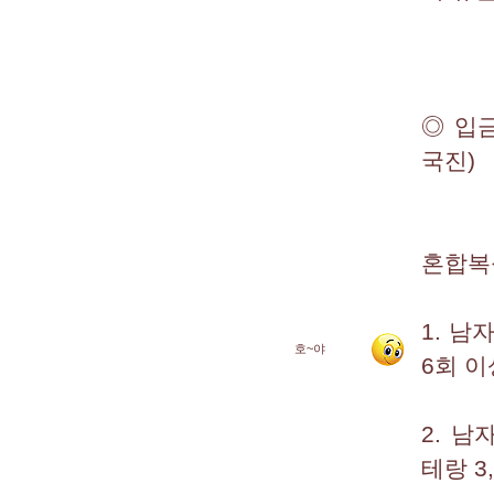
◎ 입금
국진)
혼합복
1. 남
호~야
6회 이
2. 남
테랑 3