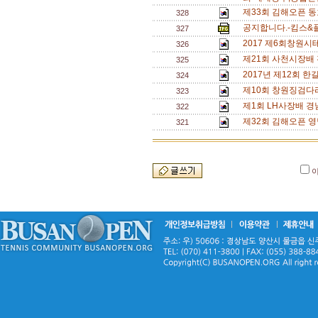
제33회 김해오픈 동
328
공지합니다.-킴스&
327
2017 제6회창원
326
제21회 사천시장배
325
2017년 제12회 한길 
324
제10회 창원징검다
323
제1회 LH사장배 경
322
제32회 김해오픈 영
321