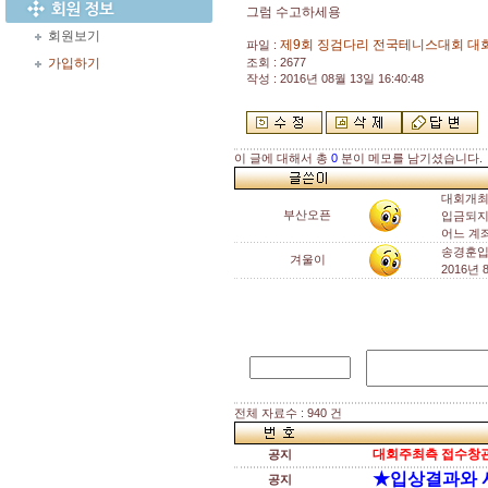
그럼 수고하세용
회원보기
제9회 징검다리 전국테니스대회 대회
파일 :
가입하기
조회 : 2677
작성 : 2016년 08월 13일 16:40:48
이 글에 대해서 총
0
분이 메모를 남기셨습니다.
대회개최
부산오픈
입금되지
어느 계
송경훈입
겨울이
2016년
전체 자료수 : 940 건
대회주최측 접수창관
공지
★입상결과와 
공지