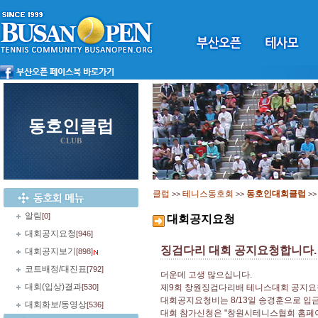
동호인클럽
CLUB
클럽
테니스동호회
동호인대회클럽
>>
>>
>
알림
[0]
대회공지요청
대회공지요청
[946]
징검다리 대회 공지요청합니다.
대회공지보기
[898]
코트배정/대진표
[792]
더운데 고생 많으십니다.
대회(입상)결과
[530]
제9회 창원징검다리배 테니스대회 공지
대회공지요청비는 8/13일 송경훈으로 입
대회화보/동영상
[536]
대회 참가신청은 "창원시테니스협회 홈페