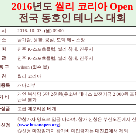
2016
년도
씰리 코리아 Open
전국 동호인 테니스 대회
 시
2016. 10. 03. (월) 09:00
 소
남가람, 생활, 공설, 모덕 테니스장
 최
진주 K-스포츠클럽, 씰리 침대, 진주시
 관
진주 K-스포츠클럽, 씰리 침대, 진주시
용 구
wilson (윌슨 볼)
 찬
씰리 코리아
기종목
개나리부
개인 복식당 5만 2천원(유소년 테니스 발전기금 2,000원 포
가 비
납부 불가
가상품
고급 메모리폼 베개
◎참가자 명으로 입금 바라며, 참가 신청은 부산오픈에서 
(
www.busanopen.org
)
가신청
◎신청 마감일까지 참가비 미입금자는 대진표에서 제외