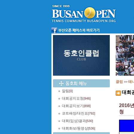
동호인클럽
CLUB
클럽
테
>>
알림
[0]
대회
대회공지요청
[946]
2016
대회공지보기
[898]
청
코트배정/대진표
[792]
대회(입상)결과
[530]
대회화보/동영상
[536]