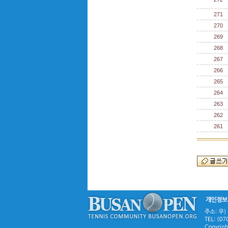
271
270
269
268
267
266
265
264
263
262
261