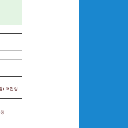
함) ※현장
신청