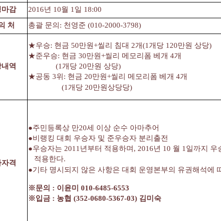
청마감
2016년 10월 1일 18:00
의 처
총괄 문의: 천영준 (010-2000-3798)
★우승: 현금 50만원+씰리 침대 2개(1개당 120만원 상당)
★준우승: 현금 30만원+씰리 메모리폼 베개 4개
상내역
(1개당 20만원 상당)
★공동 3위: 현금 20만원+씰리 메모리폼 베개 4개
(1개당 20만원상당당)
●주민등록상 만20세 이상 순수 아마추어
●비랭킹 대회 우승자 및 준우승자 분리출전
●우승자는 2011년부터 적용하며, 2016년 10 월 1일까지 
적용한다.
가자격
●기타 명시되지 않은 사항은 대회 운영본부의 유권해석에 
※문의 : 이윤미 010-6485-6553
※입금 : 농협 (352-0680-5367-03) 김미숙