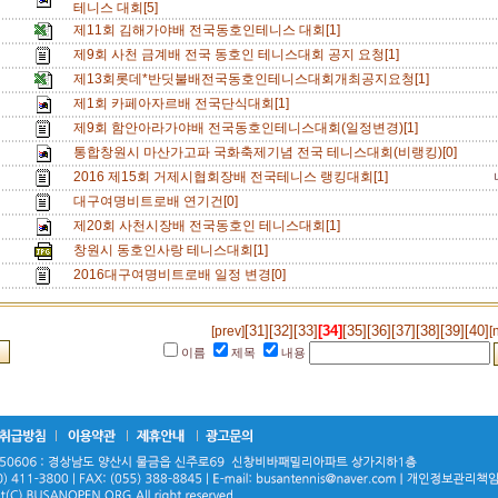
테니스 대회[5]
제11회 김해가야배 전국동호인테니스 대회[1]
제9회 사천 금계배 전국 동호인 테니스대회 공지 요청[1]
제13회롯데*반딧불배전국동호인테니스대회개최공지요청[1]
제1회 카페아자르배 전국단식대회[1]
제9회 함안아라가야배 전국동호인테니스대회(일정변경)[1]
통합창원시 마산가고파 국화축제기념 전국 테니스대회(비랭킹)[0]
2016 제15회 거제시협회장배 전국테니스 랭킹대회[1]
대구여명비트로배 연기건[0]
제20회 사천시장배 전국동호인 테니스대회[1]
창원시 동호인사랑 테니스대회[1]
2016대구여명비트로배 일정 변경[0]
[31]
[32]
[33]
[34]
[35]
[36]
[37]
[38]
[39]
[40]
[prev]
[
이름
제목
내용