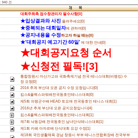
 940 건
대회주최측 접수창관리자 필수사항[0]
★입상결과와 사진
올려주세요[0]
★중복되는 대회일자
에 관하여[0]
★공지내용을 수정
하고자 하실 때는[0]
★'대회공지 예고기간 60일'
에 대한 안내[0]
★대회공지요청 순서
★신청전 필독![3]
통합창원시 마산가고파 국화축제기념 전국 테니스대회(비랭킹) 수
정 요청[0]
2016 추계 부산대 오픈 공지 수정 요청입니다[0]
킴스&플렉스파워배전국동호인테니스대회[0]
제5회 의령군수배 HEAD 토요애 전국동호인 테니스 대회[1]
2016년 추계 부산대 오픈 공지요청입니다[4]
킴스&플렉스파워배전국동호인테니스대회[1]
제7회 낙동강배 전국동호인 남녀단식테니스대회[1]
제1회 카페 아자르배 단식대회 요강 수정[1]
제18회 국민생활체육 경남 창원시 부부 테니스연합회장배 전국부부