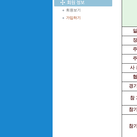
회원보기
가입하기
일
장
주
주
사 
협
경
참 
참
참