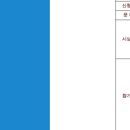
신
문 
시
참