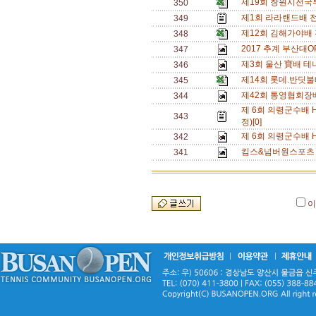
제19회 창원시전국
350
제1회 라라랜드배 
349
제12회 김해가야배
348
2017 추계 부산대O
347
제3회 울산 寶배 테
346
제14회 롯데.반딧
345
제42회 통영협회장
344
제 6회 의령군수배 
343
정)[0]
제 6회 의령군수배 
342
킴스&넘버원스포츠 
341