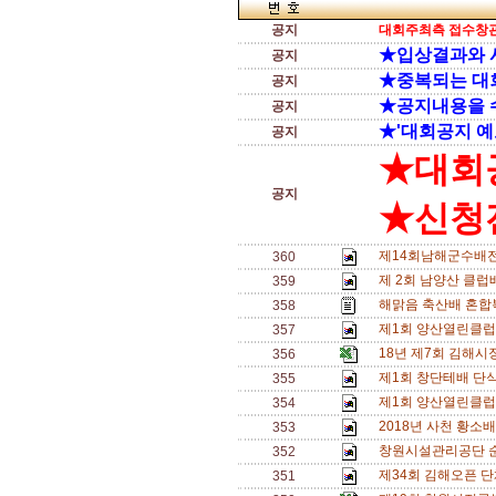
공지
대회주최측 접수창관
★입상결과와 
공지
★중복되는 대
공지
★공지내용을 
공지
★'대회공지 예
공지
★대회
공지
★신청전
제14회남해군수배전
360
제 2회 남양산 클럽배
359
해맑음 축산배 혼합복
358
제1회 양산열린클럽
357
18년 제7회 김해
356
제1회 창단테배 단식삼
355
제1회 양산열린클럽
354
2018년 사천 황소
353
창원시설관리공단 
352
제34회 김해오픈 단
351