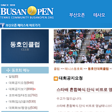
동호인클럽
CLUB
클럽
>>
테니스동호회
>>
동호인대회클럽
>
알림
[0]
대회공지요청
대회공지요청
[946]
대회공지보기
[898]
스타배 혼합복식.단식 비트로 
코트배정/대진표
[792]
수고가 많으십니다.
대회(입상)결과
[530]
스타배 혼합복식.단식 비트로 영남테니스대
대회화보/동영상
[536]