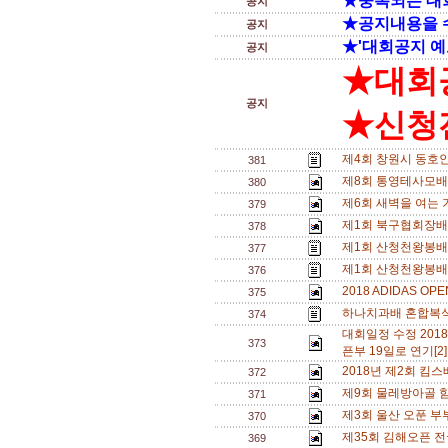
★중복되는 대
공지
★공지내용을 
공지
★'대회공지 예
공지
★대회
공지
★신청전
제4회 창원시 동호
381
제8회 통영테사모배 
380
제6회 새벽을 여는 기
379
제1회 북구협회장배(
378
제1회 산청천왕봉배
377
제1회 산청천왕봉배
376
2018 ADIDAS O
375
하나치과배 혼합복식 
374
대회일정 수정 20
373
픈부 19일로 연기[2
2018년 제2회 
372
제9회 물레방아골 
371
제3회 울산 오푼 부
370
제35회 김해오픈 
369