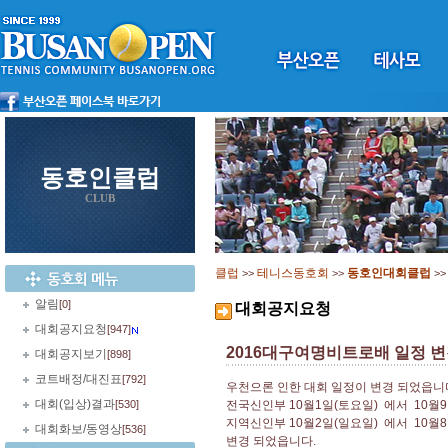
동호인클럽
CLUB
클럽
테니스동호회
동호인대회클럽
>>
>>
>
알림
[0]
대회공지요청
대회공지요청
[947]
2016대구여명비트로배 일정 
대회공지보기
[898]
코트배정/대진표
[792]
우천으론 인한 대회 일정이 변경 되었읍니
대회(입상)결과
[530]
전국신인부 10월1일(토요일) 에서 10월
지역신인부 10월2일(일요일) 에서 10월
대회화보/동영상
[536]
변경 되었읍니다.