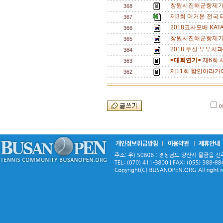
창원시진해군항제
368
제3회 머거본 전국
367
2018코사모배 KAT
366
창원시진해군항제기
365
2018 두실 부부치과
364
<대회연기>
제6회 
363
제11회 함안아라가야
362