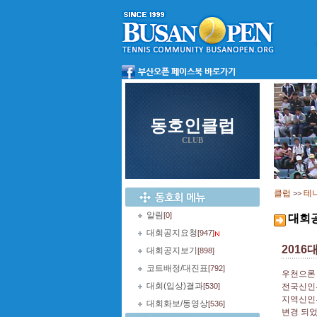
동호인클럽
CLUB
클럽
테
>>
알림
[0]
대회
대회공지요청
[947]
201
대회공지보기
[898]
코트배정/대진표
[792]
우천으론 
대회(입상)결과
[530]
전국신인부
지역신인부
대회화보/동영상
[536]
변경 되었