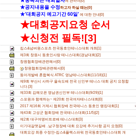
★중복되는 대회일자
에 관하여[0]
★공지내용을 수정
하고자 하실 때는[0]
★'대회공지 예고기간 60일'
에 대한 안내[0]
★대회공지요청 순서
★신청전 필독![3]
킴스&넘버원스포츠 전국동호인테니스대회 개최[1]
제3회 창원시 동호인사랑 테니스대회(경남대회)[2]
창원협회장배관련해서[0]
창원협회장배관련해서[0]
동아개발배 혼합복식 ATRC 영남테니스대회(11/18)[1]
제9회 부산시 사하구 을숙도배 전국 신인부 테니스 대회 공지 요청합
니다.[3]
제33회 김해오픈 영남권신인부 테니스대회(9/29)[1]
스포원과 함께하는~ 제20회 전국여자테니스대회[0]
2017 제16회 거제시 협회장배 전국테니스 동호인 랭킹대회[1]
제43회 고성군 협회장배 전국테니스대회(11/5)[2]
제2회 대구여명비트로배 테니스대회[3]
이기대갈맷길배 ..남구청장배 대회 요강에 추가사항 공지 요청[0]
대회요강 최종 수정안-킴스&플렉스파워 전국동호인테니스대회 개