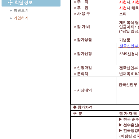
○
주
최
사천
시
,
사
○
후
원
사천
시 체
회원보기
○
사 용 구
스타
가입하기
개인복식 
○
참 가 비
입금계좌
:
(*
당일 입
○
참가상품
기념품
전국신인부
○
참가신청
SMS
신청시
○
신청마감
전국신인부
○
문의처
빈재옥
010
전국신인부
○
시상내역
◆
참가자격
구
분
참 가 자 격
▶
전국 순수
▶
선수출신
▶
전국랭킹
(
비랭킹 전