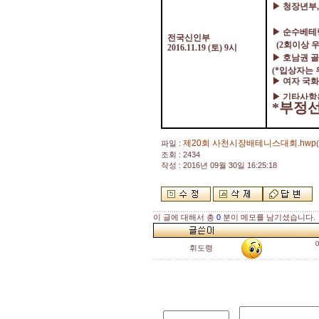
▶
청장년부
▶
순수베테
전국신인부
(2
회이상 
2016.11.19 (
토
) 9
시
▶
호남권 
(*
입상자는 
▶
여자 국
▶
기타사항
*
부정선
제20회 사천시장배테니스대회.hwp
파일 :
조회 : 2434
작성 : 2016년 09월 30일 16:25:18
이 글에 대해서 총
0
분이 메모를 남기셨습니다.
휘도령