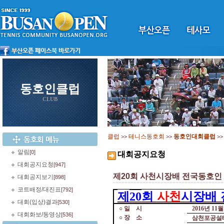
동호인클럽
CLUB
클럽
테니스동호회
동호인대회클럽
>>
>>
>
알림
[0]
대회공지요청
대회공지요청
[947]
제20회 사천시장배 전국동호인
대회공지보기
[898]
코트배정/대진표
[792]
제
회
사천
시장배
20
대회(입상)결과
[530]
○
일
시
2016
년
11
대회화보/동영상
[536]
○
장
소
삼천포공설