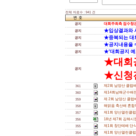
전체 자료수 : 941 건
대회주최측 접수창관
공지
★입상결과와 
공지
★중복되는 대
공지
★공지내용을 
공지
★'대회공지 예
공지
★대회
공지
★신청전
제2회 남양산 클럽
361
제14회남해군수배전
360
제 2회 남양산 클럽배
359
해맑음 축산배 혼합복
358
제1회 양산열린클럽
357
18년 제7회 김해
356
제1회 창단테배 단식삼
355
제1회 양산열린클럽
354