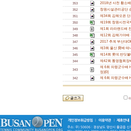
2018년 사천 황소
353
창원시설관리공단 
352
제34회 김해오픈 단
351
제19회 창원시전국
350
제1회 라라랜드배 
349
제12회 김해가야배
348
2017 추계 부산대O
347
제3회 울산 寶배 테
346
제14회 롯데.반딧
345
제42회 통영협회장
344
제 6회 의령군수배 
343
정)[0]
제 6회 의령군수배 
342