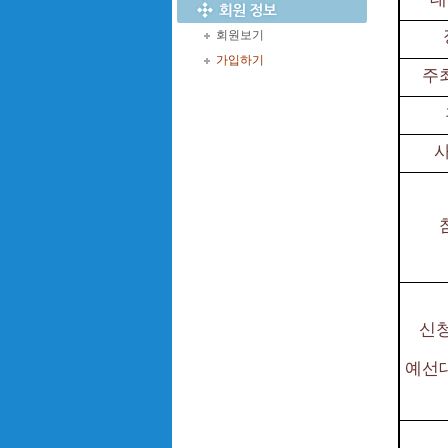
회원보기
가입하기
주
사
신
예선