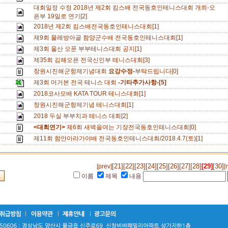
대회일정 수정 2018년 제2회 킴스배 전국동호인테니스대회 개최-오
픈부 19일로 연기[2]
2018년 제2회 킴스배전국동호인테니스대회[1]
제9회 물레방아골 함양군수배 전국동호인테니스대회[1]
제3회 울산 오푼 부부테니스대회 공지[1]
제35회 김해오픈 전국신인부 테니스대회[3]
창원시진해군항제기념대회
요강수정-
부탁드립니다[0]
제3회 머거본 전국 테니스 대회
-기타추가사항-[5]
2018코사모배 KATA TOUR 테니스대회[1]
창원시진해군항제기념 테니스대회[1]
2018 두실 부부치과 테니스 대회[2]
<대회연기>
제6회 새벽을여는 기장전국동호인테니스대회[0]
제11회 함안아라가야배 전국동호인테니스대회/2018.4.7(토)[1]
[21]
[22]
[23]
[24]
[25]
[26]
[27]
[28]
[29]
[30]
[prev]
[
이름
제목
내용