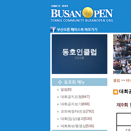
동호인클럽
CLUB
클럽
>>
테
알림
[0]
대회
대회공지요청
[947]
대회공지보기
[898]
제9회
코트배정/대진표
[792]
대회(입상)결과
[530]
대회화보/동영상
[536]
대