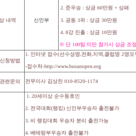
준우승
상금
만원
상패
2.
:
60
+
공동
위
상금
만원
상 내역
신인부
3.
3
:
30
강 진출
상금
만원
4. 8
:
10
※
단
팀 미만 참가시 상금 조정
100
인터넷 접수
선수성명
전화
지역
클럽명
명모
1.
(
,
,
,
2
신청방법
접수처
-
-http://www.busanopen.org
전무이사 김상찬
관련문의
010-8520-1174
세이상 순수동호인
1. 20
전국대회
랭킹
신인부우승자 출전불가
2.
(
)
비 랭킹대회 우승자 분리 출전가능
3.
베테랑부우승자 출전불가
4.