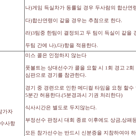
나
게임 득실차가 동률일 경우 두사람의 합산연령
)
다
합산연령이 같을 경우는 추첨으로 한다
)
.
라
팀중 한팀이 결정되고 두 팀이 득실이 같을
)3
두팀 간에 나
다
항을 적용한다
),
)
.
미스 콜은 인정하지 않는다
풋볼트는 상대선수가 콜을 요할 시
회 경고
회
1
2
심판으로 경기를 참관한다
.
경기 중 경련으로 인한 메디컬 타임을 요청 할수
분간 허용한다
분경과시 기권 처리한다
5
.(5
)
식사시간은 별도로 두지않는다
.
참가자
부정선수 판정시 대회 종료 이후에도 상금
상패등
,
수사항
모든 참가선수는 반드시 신분증을 지참하여야 하