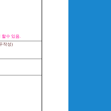
 할수 있음
.
두작성
)