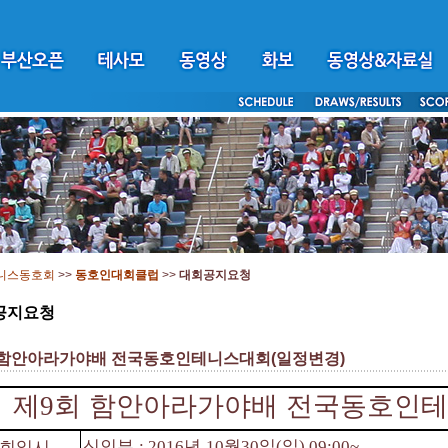
니스동호회
>>
동호인대회클럽
>>
대회공지요청
공지요청
 함안아라가야배 전국동호인테니스대회(일정변경)
제
9
회 함안아라가야배 전국동호인
신인부
년
월
일
일
회일시
: 2016
10
30
(
) 09:00~