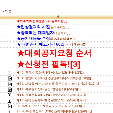
: 941 건
대회주최측 접수창관리자 필수사항[0]
★입상결과와 사진
올려주세요[0]
★중복되는 대회일자
에 관하여[0]
★공지내용을 수정
하고자 하실 때는[0]
★'대회공지 예고기간 60일'
에 대한 안내[0]
★대회공지요청 순서
★신청전 필독![3]
제4회 창원시 동호인사랑 테니스대회(경남대회)[1]
제8회 통영테사모배 전국신인부 테니스 대회(6월 30일)[3]
제6회 새벽을 여는 기장 전국 동호인 테니스대회(6/16-6/17)[1]
제1회 북구협회장배(울산) 영남권 테니스대회[1]
제1회 산청천왕봉배 지역 신인부 테니스대회 개최[1]
제1회 산청천왕봉배 전국 신인부 테니스대회 개최[0]
2018 ADIDAS OPEN 전국 아마추어 테니스 대회[1]
하나치과배 혼합복식 ATRC.스타 영남테니스대회(6/9)[1]