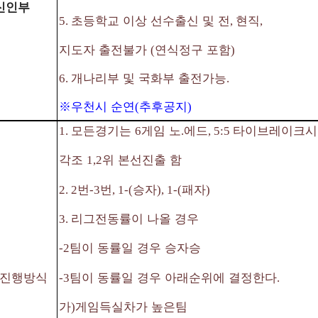
신인부
초등학교 이상 선수출신 및 전
현직
5.
,
,
지도자 출전불가
연식정구 포함
(
)
개나리부 및 국화부 출전가능
6.
.
※
우천시 순연
추후공지
(
)
모든경기는
게임 노
에드
타이브레이크시
1.
6
.
, 5:5
각조
위 본선진출 함
1,2
번
번
승자
패자
2. 2
-3
, 1-(
), 1-(
)
리그전동률이 나올 경우
3.
팀이 동률일 경우 승자승
-2
팀이 동률일 경우 아래순위에 결정한다
진행방식
-3
.
가
게임득실차가 높은팀
)