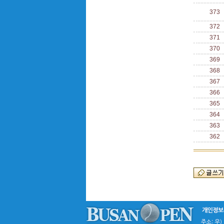
373
372
371
370
369
368
367
366
365
364
363
362