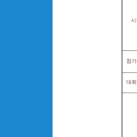
시
참가
대회