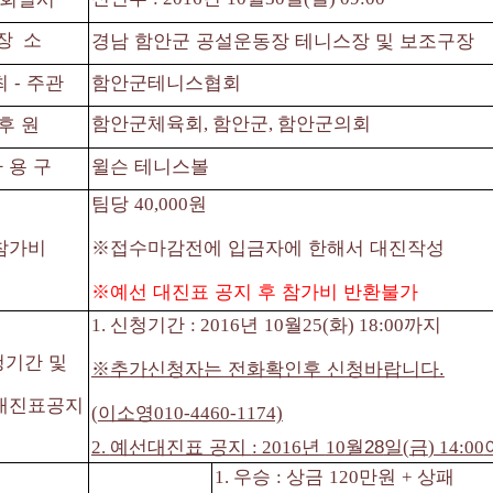
장
소
경남 함안군 공설운동장 테니스장 및 보조구장
최
⁃
주관
함안군테니스협회
함안군체육회
함안군
함안군의회
후 원
,
,
 용 구
윌슨 테니스볼
팀당
원
40,000
참가비
※
접수마감전에 입금자에 한해서 대진작성
※
예선 대진표 공지 후 참가비 반환불가
신청기간
년
월
화
까지
1.
: 2016
10
25(
) 18:00
청기간 및
※
추가신청자는 전화확인후 신청바랍니다.
대진표공지
이소영
(
010-4460-1174)
예선대진표 공지
년
월28
일
금
2.
: 2016
10
(
) 14:00
우승
상금
만원
상패
1.
:
120
+