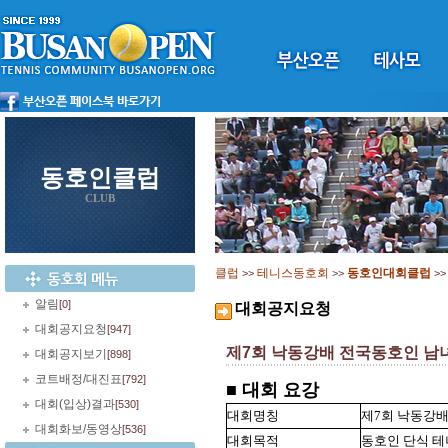
동호인클럽
CLUB
클럽
테니스동호회
동호인대회클럽
>>
>>
>
알림
[0]
대회공지요청
대회공지요청
[947]
제7회 낙동강배 전국동호인 
대회공지보기
[898]
코트배정/대진표
[792]
■ 대회 요강
대회(입상)결과
[530]
대회명칭
제7회 낙동강
대회화보/동영상
[536]
대회목적
동호인 단식 테