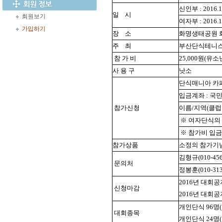
신인부 : 2016.
일
시
회원보기
여자부 : 2016.
가입하기
장
소
화명생태공원 
주
최
부산단식테니
참 가 비
25,000원(유소
사 용 구
낫소
단식매니아 카
입금계좌 : 국민(
참가신청
이름/지역(클럽
※ 여자단식의 
※ 참가비 입금
참가상품
소정의 참가기
김형규(010-456
문의처
정봉훈(010-313
2016년 대회
신청마감
2016년 대회
개인단식 96명
대회종목
개인단식 24명