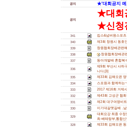
★'대회공지 예
공지
★대회
공지
★신청전
킴스&넘버원스포츠 
341
제3회 창원시 동호
340
창원협회장배관련해
339
창원협회장배관련
338
동아개발배 혼합복식 A
337
제9회 부산시 사하
336
니다.[3]
제33회 김해오픈 영
335
스포원과 함께하는~
334
2017 제16회 거
333
제43회 고성군 협회
332
제2회 대구여명비트
331
이기대갈맷길배 ..남
330
대회요강 최종 수정
329
최-베테랑부,통합신
제33회 김해오픈 동
328