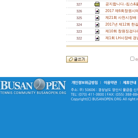
공지합니다.-킴스&
327
2017 제6회창원
326
제21회 사천시장배
325
2017년 제12회 한길 
324
제10회 창원징검다
323
제1회 LH사장배 경
322