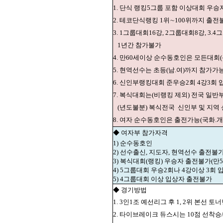
1. 단식 랭킹5그룹 포함 이상대회 우
2. 테코단식랭킹 1위∼100위까지 출전
3. 1그룹대회16강, 2그룹대회8강, 
1년간 참가불가
4. 만60세이상 순수동호인은 모든대
5. 현역선수는 초등(남.여)까지 참가가
6. 신인부랭킹대회 준우승2회 4강3회
7. 복식대회는(비랭킹 제외) 전국 일반
(년도불분) 복식전국
신인부 및 지역
8. 여자 순수동호인은 출전가능(국화.개
◆ 여자부 참가자격
1) 순수동호인
2) 선수출신, 지도자, 현역선수 출전불
3) 복식대회(랭킹) 우승자 출전불가(만
4) 5그룹대회 우승2회나 4강이상 3회
5) 4그룹대회 이상 입상자 출전불가
◆ 경기방법
1. 3인1조 예선리그 후 1, 2위 본선 토
2. 타이브레이크 듀스시는 10점 선착