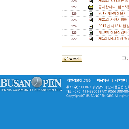
제33회 김해오픈 동
328
공지합니다.-킴스&
327
2017 제6회창원
326
제21회 사천시장배
325
2017년 제12회 한길 
324
제10회 창원징검다
323
제1회 LH사장배 경
322