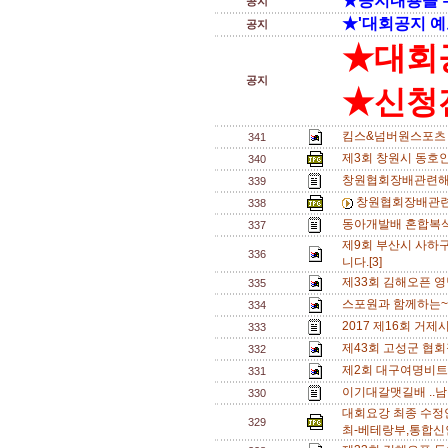
★공지내용을 
공지
★'대회공지 예
공지
★대회
공지
★신청전
킴스&넘버원스포츠 
341
제3회 창원시 동호
340
창원협회장배관련해
339
창원협회장배관련
338
동아개발배 혼합복식 A
337
제9회 부산시 사하
336
니다.[3]
제33회 김해오픈 영
335
스포원과 함께하는~
334
2017 제16회 거
333
제43회 고성군 협회
332
제2회 대구여명비트
331
이기대갈맷길배 ..남
330
대회요강 최종 수정
329
최-베테랑부,통합신