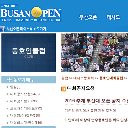
동호인클럽
CLUB
클럽
테니스동호회
동호인대회클럽
>>
>>
>
알림
[0]
대회공지요청
대회공지요청
[947]
2016 추계 부산대 오픈 공지 
대회공지보기
[898]
코트배정/대진표
[792]
기존의 요강에서 출전 자격 조건에
대회(입상)결과
[530]
9.
만
63
세 이상의 순수동호인은 위의 입
대회화보/동영상
[536]