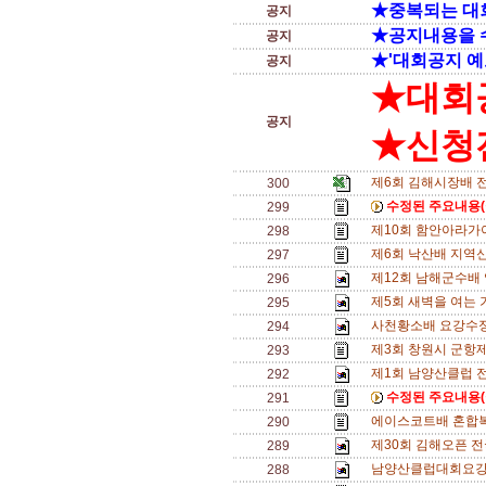
★중복되는 대
공지
★공지내용을 
공지
★'대회공지 예
공지
★대회
공지
★신청전
제6회 김해시장배 
300
수정된 주요내용(
299
제10회 함안아라가야
298
제6회 낙산배 지역
297
제12회 남해군수배 
296
제5회 새벽을 여는 기
295
사천황소배 요강수정
294
제3회 창원시 군항
293
제1회 남양산클럽 
292
수정된 주요내용(
291
에이스코트배 혼합복
290
제30회 김해오픈 전국
289
남양산클럽대회요강 
288