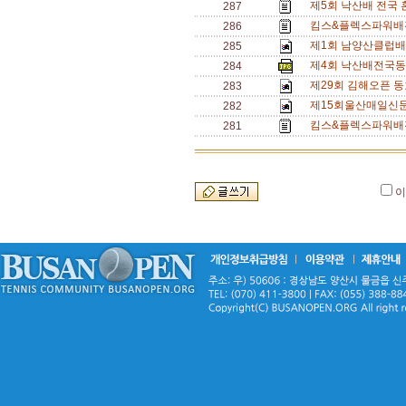
제5회 낙산배 전국
287
킴스&플렉스파워배
286
제1회 남양산클럽배 
285
제4회 낙산배전국동
284
제29회 김해오픈 동
283
제15회울산매일신
282
킴스&플렉스파워배
281