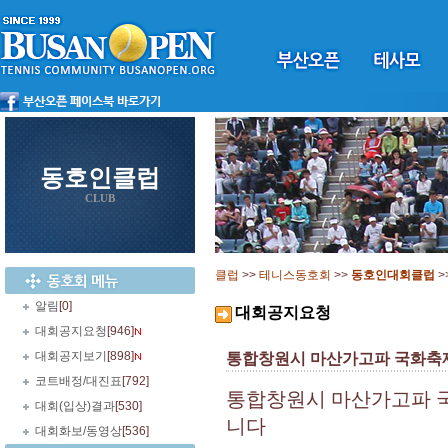
동호인클럽
CLUB
클럽
>>
테니스동호회
>>
동호인대회클럽
>
알림
[0]
대회공지요청
대회공지요청
[946]
대회공지보기
[898]
통합창원시 마산가고파 국화축제
코트배정/대진표
[792]
통합창원시 마산가고파 국
대회(입상)결과
[530]
니다
대회화보/동영상
[536]