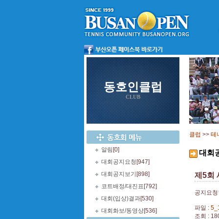
동호인클럽
CLUB
클럽
>>
테
알림
[0]
대회
대회공지요청
[947]
대회공지보기
[898]
제5회 
코트배정/대진표
[792]
공지요청
대회(입상)결과
[530]
파일 :
5_
대회화보/동영상
[536]
조회 : 18