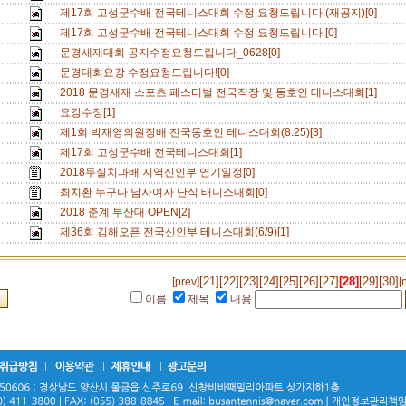
제17회 고성군수배 전국테니스대회 수정 요청드립니다.(재공지)[0]
제17회 고성군수배 전국테니스대회 수정 요청드립니다.[0]
문경새재대회 공지수정요청드립니다_0628[0]
문경대회요강 수정요청드립니다![0]
2018 문경새재 스포츠 페스티벌 전국직장 및 동호인 테니스대회[1]
요강수정[1]
제1회 박재영의원장배 전국동호인 테니스대회(8.25)[3]
제17회 고성군수배 전국테니스대회[1]
2018두실치과배 지역신인부 연기일정[0]
최치환 누구나 남자여자 단식 태니스대회[0]
2018 춘계 부산대 OPEN[2]
제36회 김해오픈 전국신인부 테니스대회(6/9)[1]
[21]
[22]
[23]
[24]
[25]
[26]
[27]
[28]
[29]
[30]
[prev]
[
이름
제목
내용