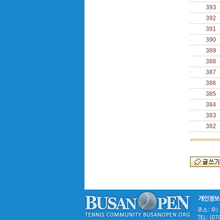
393
392
391
390
389
388
387
386
385
384
383
382