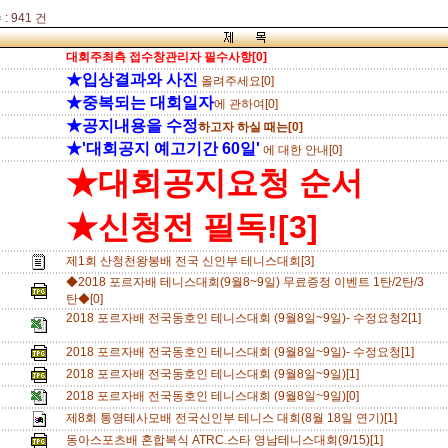
: 941 건
대회주최측 접수창관리자 필수사항[0]
★입상결과와 사진
올려주세요[0]
★중복되는 대회일자
에 관하여[0]
★공지내용을 수정
하고자 하실 때는[0]
★'대회공지 예고기간 60일'
에 대한 안내[0]
★대회공지요청 순서
★신청전 필독![3]
제1회 산청천왕봉배 전국 신인부 테니스대회[3]
◆2018 포르자배 테니스대회(9월8~9일) 무료증정 이벤트 1탄/2탄/3
탄◆[0]
2018 포르자배 전국동호인 테니스대회 (9월8일~9일)- 수정요청2[1]
2018 포르자배 전국동호인 테니스대회 (9월8일~9일)- 수정요청[1]
2018 포르자배 전국동호인 테니스대회 (9월8일~9일)[1]
2018 포르자배 전국동호인 테니스대회 (9월8일~9일)[0]
제8회 통영테사모배 전국신인부 테니스 대회(8월 18일 연기)[1]
동아스포츠배 혼합복식 ATRC.스타 영남테니스대회(9/15)[1]