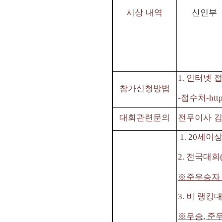
시상 내역
신인부
인터넷 
1.
참가신청방법
접수처
-
-htt
대회관련문의
전무이사 
세이상
1. 20
전국대회
2.
※
준우승자
비 랭킹
3.
※
우승
준
,