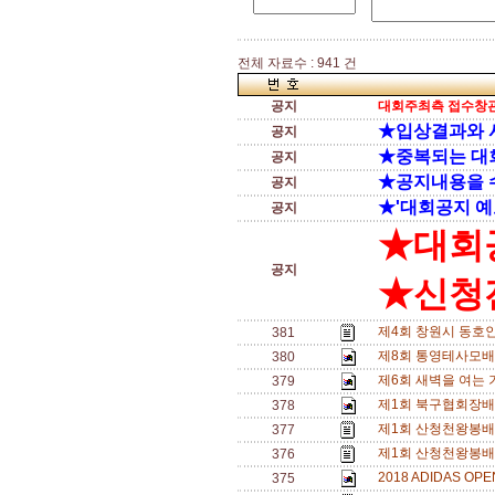
전체 자료수 : 941 건
공지
대회주최측 접수창관
★입상결과와 
공지
★중복되는 대
공지
★공지내용을 
공지
★'대회공지 예
공지
★대회
공지
★신청전
제4회 창원시 동호
381
제8회 통영테사모배 
380
제6회 새벽을 여는 기
379
제1회 북구협회장배(
378
제1회 산청천왕봉배
377
제1회 산청천왕봉배
376
2018 ADIDAS O
375