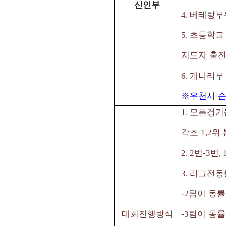
신인부
베테랑부
4.
초등학교 
5.
지도자 출
개나리부
6.
※
우천시 
모든경기
1.
각조
위 
1,2
번
번
2. 2
-3
, 
리그전동
3.
팀이 동률
-2
팀이 동률
대회진행방식
-3