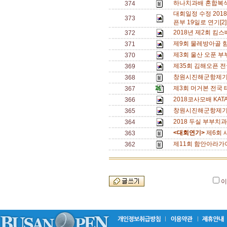
하나치과배 혼합복식 
374
대회일정 수정 20
373
픈부 19일로 연기[2
2018년 제2회 
372
제9회 물레방아골 
371
제3회 울산 오푼 부
370
제35회 김해오픈 
369
창원시진해군항제
368
제3회 머거본 전국
367
2018코사모배 KAT
366
창원시진해군항제기
365
2018 두실 부부치과
364
<대회연기>
제6회 
363
제11회 함안아라가야
362