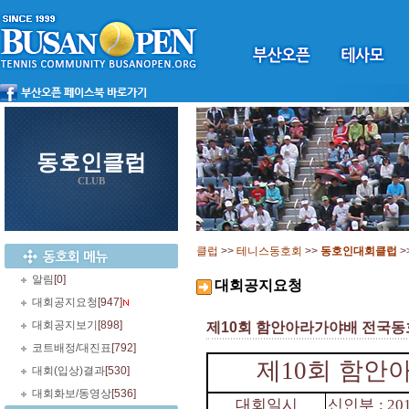
동호인클럽
CLUB
클럽
>>
테니스동호회
>>
동호인대회클럽
>
알림
[0]
대회공지요청
대회공지요청
[947]
대회공지보기
[898]
제10회 함안아라가야배 전국동호인
코트배정/대진표
[792]
제
10
회 함안
대회(입상)결과
[530]
대회화보/동영상
[536]
대회일시
신인부
: 20