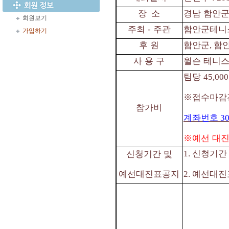
장
소
경남 함안군
회원보기
주최
⁃
주관
함안군테니
가입하기
후 원
함안군
함
,
사 용 구
윌슨 테니
팀당
45,000
※
접수마감
참가비
계좌번호
30
※
예선 대진
신청기
신청기간 및
1.
예선대진표공지
예선대진
2.