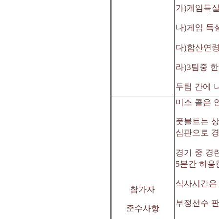
가
게임득실
)
나
게임 득
)
다
합산연령
)
라
팀중 한
)3
두팀 간에 
미스 콜은 
풋볼트는 상
심판으로 
경기 중 경
분간 허용
5
식사시간은 
참가자
부정선수 판
준수사항