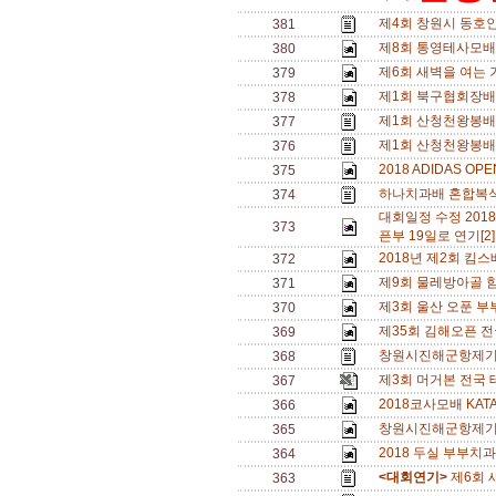
제4회 창원시 동호
381
제8회 통영테사모배 
380
제6회 새벽을 여는 기
379
제1회 북구협회장배(
378
제1회 산청천왕봉배
377
제1회 산청천왕봉배
376
2018 ADIDAS O
375
하나치과배 혼합복식 
374
대회일정 수정 20
373
픈부 19일로 연기[2
2018년 제2회 
372
제9회 물레방아골 
371
제3회 울산 오푼 부
370
제35회 김해오픈 
369
창원시진해군항제
368
제3회 머거본 전국
367
2018코사모배 KAT
366
창원시진해군항제기
365
2018 두실 부부치과
364
<대회연기>
제6회 
363