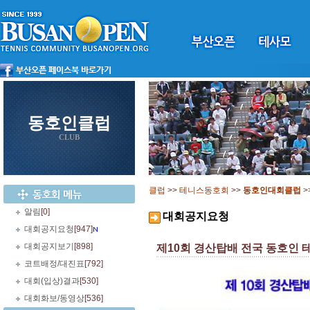
동호인클럽
CLUB
클럽
>>
테니스동호회
>>
동호인대회클럽
>
알림
[0]
대회공지요청
대회공지요청
[947]
대회공지보기
[898]
제10회 경산탑배 전국 동호인 테니
코트배정/대진표
[792]
대회(입상)결과
[530]
대회화보/동영상
[536]