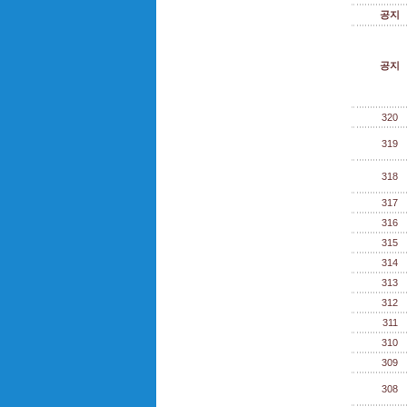
공지
공지
320
319
318
317
316
315
314
313
312
311
310
309
308