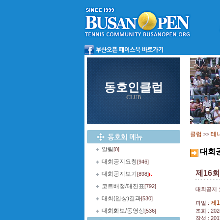
동호인클럽
CLUB
클럽
테
>>
알림
[0]
대회
대회공지요청
[946]
제16
대회공지보기
[898]
코트배정/대진표
[792]
대회공지 
대회(입상)결과
[530]
제1
파일 :
대회화보/동영상
[536]
조회 : 202
작성 : 201