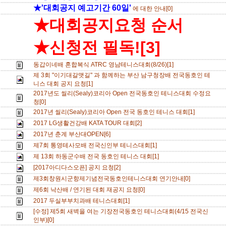
★'대회공지 예고기간 60일'
에 대한 안내[0]
★대회공지요청 순서
★신청전 필독![3]
동갑이네배 혼합복식 ATRC 영남테니스대회(8/26)[1]
제 3회 "이기대갈맷길" 과 함께하는 부산 남구청장배 전국동호인 테
니스 대회 공지 요청[1]
2017년도 씰리(Sealy)코리아 Open 전국동호인 테니스대회 수정요
청[0]
2017년 씰리(Sealy)코리아 Open 전국 동호인 테니스 대회[1]
2017 LG생활건강배 KATA TOUR 대회[2]
2017년 춘계 부산대OPEN[6]
제7회 통영테사모배 전국신인부 테니스대회[1]
제 13회 하동군수배 전국 동호인 테니스 대회[1]
[2017아디다스오픈] 공지 요청[2]
제3회창원시군항제기념전국동호인테니스대회 연기안내[0]
제6회 낙산배 / 연기된 대회 재공지 요청[0]
2017 두실부부치과배 테니스대회[1]
[수정] 제5회 새벽을 여는 기장전국동호인 테니스대회(4/15 전국신
인부)[0]