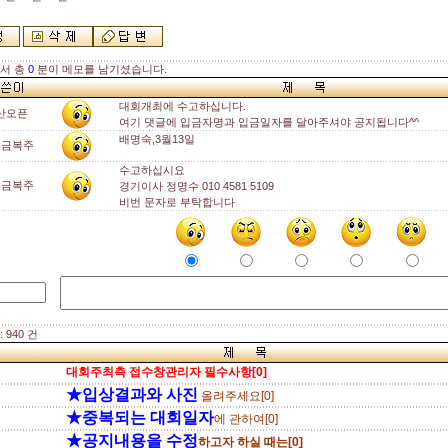
해서 총
0
분이 메모를 남기셨습니다.
대회개최에 수고하십니다.
산오픈
여기 댓글에 입금자명과 입금일자를 달아주셔야 공지됩니다^^
배명숙,3월13일
성금복주
수고하십시요
성금복주
경기이사 정명수 010 4581 5109
비번 문자로 부탁합니다
 940 건
대회주최측 접수창관리자 필수사항[0]
★입상결과와 사진
올려주세요[0]
★중복되는 대회일자
에 관하여[0]
★공지내용을 수정
하고자 하실 때는[0]