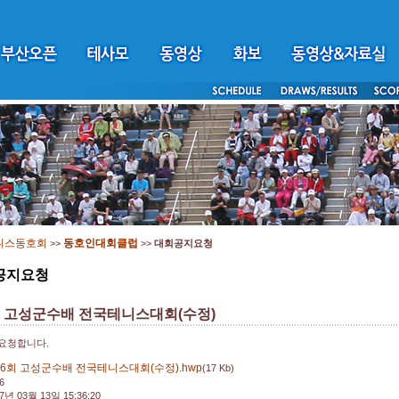
니스동호회
동호인대회클럽
>>
>>
대회공지요청
공지요청
회 고성군수배 전국테니스대회(수정)
요청합니다.
6회 고성군수배 전국테니스대회(수정).hwp
(17 Kb)
6
7년 03월 13일 15:36:20