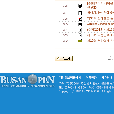
[수정] 제5회 새벽
308
인부)[0]
하나치과배 혼합복식
307
제31회 김해오픈 순
306
제8회물레방아골 
305
(수정)2017년 제
304
제16회 고성군수배 
303
제10회 경산탑배 
302