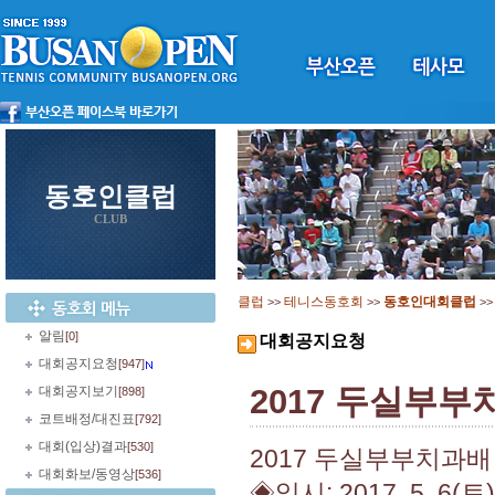
동호인클럽
CLUB
클럽
테니스동호회
동호인대회클럽
>>
>>
>
알림
[0]
대회공지요청
대회공지요청
[947]
2017 두실부
대회공지보기
[898]
코트배정/대진표
[792]
대회(입상)결과
[530]
2017 두실부부치과배
대회화보/동영상
[536]
◈일시: 2017. 5. 6(토