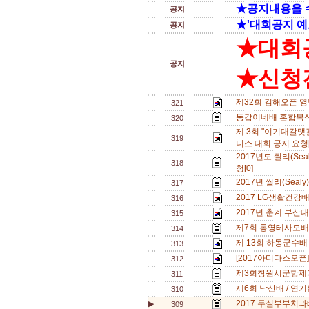
★공지내용을 
공지
★'대회공지 예
공지
★대회
공지
★신청전
제32회 김해오픈 영
321
동갑이네배 혼합복식 
320
제 3회 "이기대갈맷
319
니스 대회 공지 요청
2017년도 씰리(Se
318
청[0]
2017년 씰리(Seal
317
2017 LG생활건강배 
316
2017년 춘계 부산대
315
제7회 통영테사모배
314
제 13회 하동군수배
313
[2017아디다스오픈]
312
제3회창원시군항제
311
제6회 낙산배 / 연기
310
2017 두실부부치과
▶
309