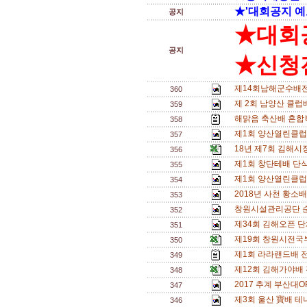
★'대회공지 예
공지
★대회
공지
★신청전
제14회남해군수배전
360
제 2회 남양산 클럽배
359
해맑음 축산배 혼합복
358
제1회 양산열린클럽
357
18년 제7회 김해
356
제1회 창단테배 단식삼
355
제1회 양산열린클럽
354
2018년 사천 황소
353
창원시설관리공단 
352
제34회 김해오픈 단
351
제19회 창원시전국
350
제1회 라라랜드배 
349
제12회 김해가야배
348
2017 추계 부산대O
347
제3회 울산 寶배 테
346