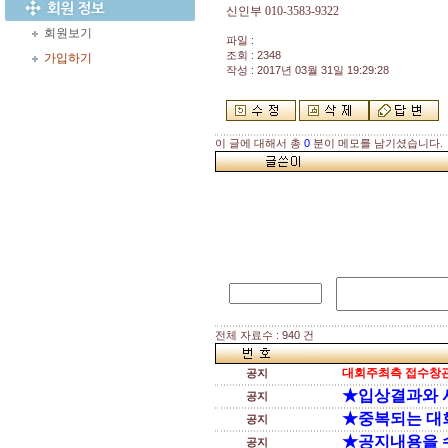
신인부
010-3583-9322
회원보기
파일 :
조회 : 2348
가입하기
작성 : 2017년 03월 31일 19:29:28
이 글에 대해서 총
0
분이 메모를 남기셨습니다.
전체 자료수 : 940 건
대회주최측 접수창관
공지
★입상결과와 
공지
★중복되는 대
공지
★공지내용을 
공지