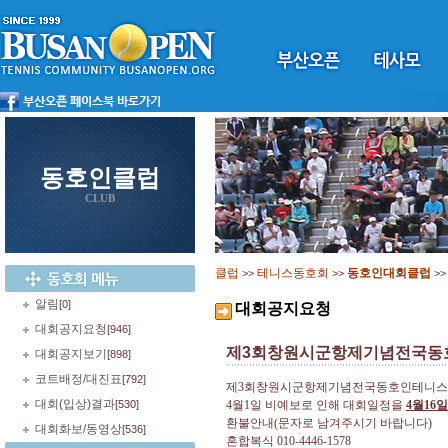
동호인클럽
CLUB
클럽
테니스동호회
동호인대회클럽
>>
>>
>
알림
[0]
대회공지요청
대회공지요청
[946]
제3회창원시군항제기념전국동
대회공지보기
[898]
코트배정/대진표
[792]
제
3
회창원시군항제기념전국동호인테니스
대회(입상)결과
[530]
4
월
1
일 비예보로 인해 대회일정을
4
월
16
일
환불안내
(
문자로 남겨주시기 바랍니다
)
대회화보/동영상
[536]
혼합복식
010-4446-1578