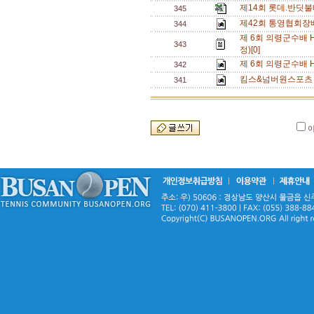
제14회 롯데.반딧
345
제42회 통영협회장
344
제 6회 의령군수배 
343
정)[0]
제 6회 의령군수배 
342
킴스&넘버원스포츠 
341